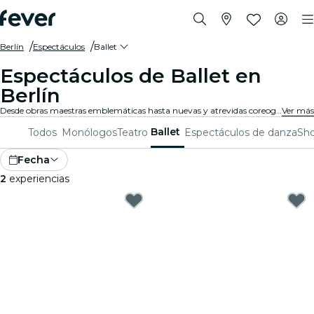
Berlín
Espectáculos
Ballet
Espectáculos de Ballet en
Berlín
Desde obras maestras emblemáticas hasta nuevas y atrevidas coreografías, Berlín ofrece una variada gama de espectáculos de ballet para cautivar a públicos de todas las edades. Piérdete en los impresionantes movimientos, el asombroso vestuario y la emotiva narrativa que definen esta exquisita forma de arte.
Ver más
Ballet
Todos
Monólogos
Teatro
Espectáculos de danza
Sho
Fecha
2
experiencias