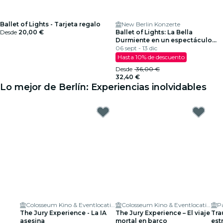
Ballet of Lights - Tarjeta regalo
New Berlin Konzerte
Desde
20,00 €
Ballet of Lights: La Bella
Durmiente en un espectáculo
deslumbrante
06 sept - 13 dic
Hasta 10% de descuento
Desde
36,00 €
32,40 €
Lo mejor de Berlín: Experiencias inolvidables
Colosseum Kino & Eventlocation
Colosseum Kino & Eventlocation
Pa
The Jury Experience - La IA
The Jury Experience – El viaje
Tra
asesina
mortal en barco
est