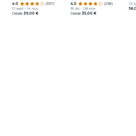
4.0
(337)
4.0
(238)
22 o
12 sept - 14 nov
18 dic - 08 ene
56,
Desde
39,00 €
Desde
35,00 €