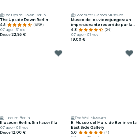
The Upside Down Berlin
Computer Games Museum
The Upside Down Berlín
Museo de los videojuegos: un
4.5
(1638)
impresionante recorrido por la
07 ago - 31 dic
evolución de los videojuegos
4.3
(24)
Desde
22,95 €
07 ago - 01 nov
19,00 €
Illuseum Berlin
The Wall Museum
Illuseum Berlín: Sin hacer fila
El Museo del Muro de Berlín en la
07 ago - 03 nov
East Side Gallery
Desde
12,00 €
5.0
(4)