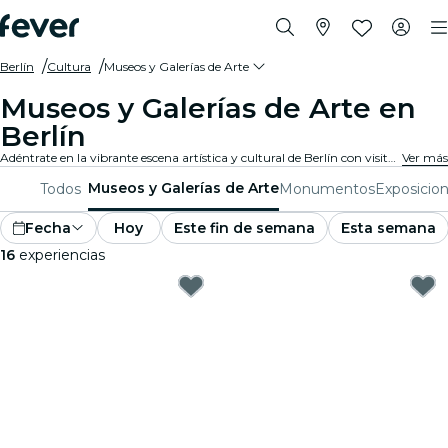
Berlín
Cultura
Museos y Galerías de Arte
Museos y Galerías de Arte en
Berlín
Adéntrate en la vibrante escena artística y cultural de Berlín con visitas a reconocidas galerías de arte y museos. Experimenta colecciones y exposiciones diversas que inspiran y cautivan.
Ver más
Museos y Galerías de Arte
Todos
Monumentos
Exposicio
Fecha
Hoy
Este fin de semana
Esta semana
16
experiencias