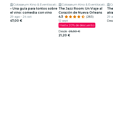
Colosseum Kino & Eventlocation
Colosseum Kino & Eventlocation
– Una guía para tontos sobre
The Jazz Room: Un Viaje al
The
el vino: comedia con vino
Corazón de Nueva Orleans
atr
29 ago - 24 oct
4.5
(283)
dól
29 a
47,00 €
12 sept
Des
Hasta 20% de descuento
Desde
26,50 €
21,20 €