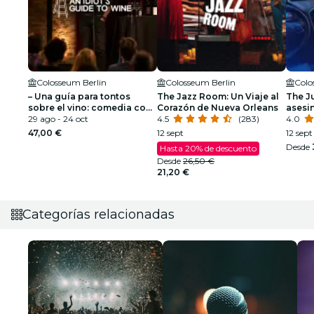
Colosseum Berlin
Colosseum Berlin
Colo
– Una guía para tontos
The Jazz Room: Un Viaje al
The Ju
sobre el vino: comedia con
Corazón de Nueva Orleans
asesi
vino
29 ago - 24 oct
4.5
(283)
4.0
47,00 €
12 sept
12 sept
Desde
Hasta 20% de descuento
Desde
26,50 €
21,20 €
Categorías relacionadas