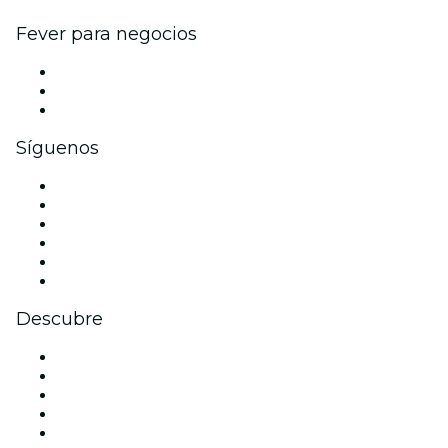
Fever para negocios
Eventos privados y entradas de grupo
Beneficios corporativos
Tarjetas y cupones de regalo corporativos
Síguenos
Facebook
X (Twitter)
Instagram
TikTok
LinkedIn
Youtube
Descubre
Locales y espacios de eventos en Berlín
Hoy
Mañana
Esta semana
Este fin de semana