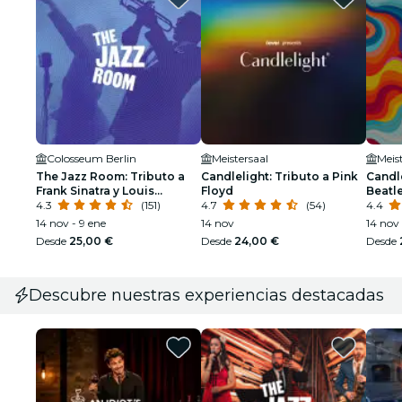
Colosseum Berlin
Meistersaal
Meis
The Jazz Room: Tributo a
Candlelight: Tributo a Pink
Candle
Frank Sinatra y Louis
Floyd
Beatl
Armstrong
4.3
(151)
4.7
(54)
4.4
14 nov - 9 ene
14 nov
14 nov 
Desde
25,00 €
Desde
24,00 €
Desde
Descubre nuestras experiencias destacadas