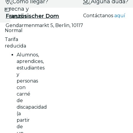
Selecciona
¿Cómo llegar?
¿Alguna duda?
fecha y
Französischer Dom
Contáctanos
aquí
sesión
Gendarmenmarkt 5, Berlin, 10117
Normal
Tarifa
reducida
Alumnos,
aprendices,
estudiantes
y
personas
con
carné
de
discapacidad
(a
partir
de