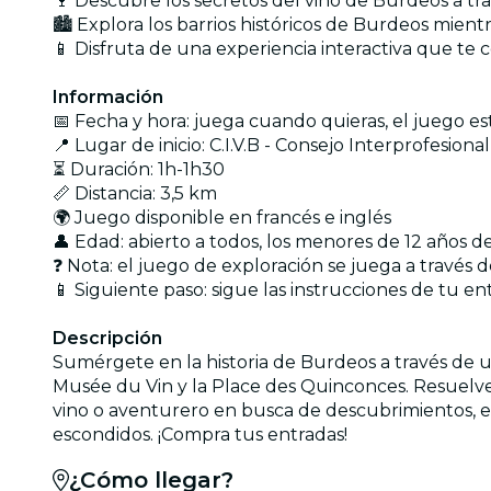
🍷 Descubre los secretos del vino de Burdeos a tr
🏙 Explora los barrios históricos de Burdeos mient
📱 Disfruta de una experiencia interactiva que te 
Información
📅 Fecha y hora: juega cuando quieras, el juego es
📍 Lugar de inicio: C.I.V.B - Consejo Interprofesion
⏳ Duración: 1h-1h30
📏 Distancia: 3,5 km
🌍 Juego disponible en francés e inglés
👤 Edad: abierto a todos, los menores de 12 años
❓ Nota: el juego de exploración se juega a través 
📱 Siguiente paso: sigue las instrucciones de tu e
Descripción
Sumérgete en la historia de Burdeos a través de u
Musée du Vin y la Place des Quinconces. Resuelve
vino o aventurero en busca de descubrimientos, e
escondidos. ¡Compra tus entradas!
¿Cómo llegar?