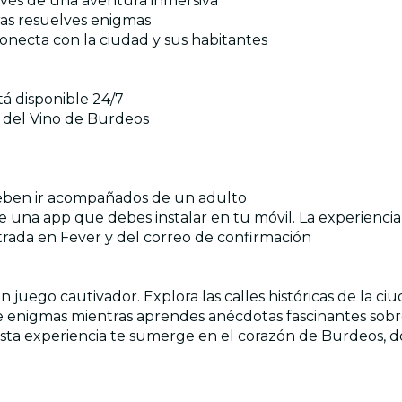
avés de una aventura inmersiva
ras resuelves enigmas
conecta con la ciudad y sus habitantes
tá disponible 24/7
al del Vino de Burdeos
 deben ir acompañados de un adulto
de una app que debes instalar en tu móvil. La experienci
ntrada en Fever y del correo de confirmación
n juego cautivador. Explora las calles históricas de la 
 enigmas mientras aprendes anécdotas fascinantes sobre 
sta experiencia te sumerge en el corazón de Burdeos, d