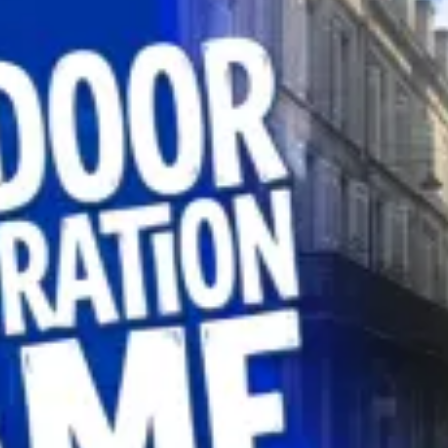
restaurantes
cine