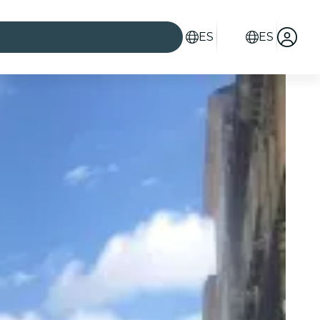
ES
ES