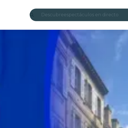
Descubre
espectáculos en directo
Madrid
candlelight
Londres
experiencias y ciudades
São Paulo
exposiciones
Seúl
recorridos por la ciudad
conciertos