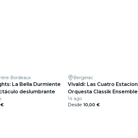
rière Bordeaux
Bergerac
ights: La Bella Durmiente
Vivaldi: Las Cuatro Estacion
ctáculo deslumbrante
Orquesta Classik Ensemble
b
14 ago
 €
Desde
10,00 €