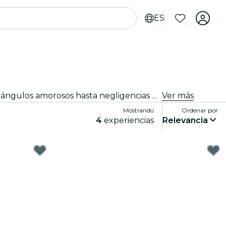
ES
Entra en The Jury Experience, un espectáculo de teatro inmersivo en el que tú eres el jurado popular. Desde triángulos amorosos hasta negligencias médicas, cada caso está lleno de escándalos, drama y giros impactantes. Debate las pruebas, cuestiona los motivos y decide: ¿culpable o inocente?
Ver más
Mostrando
Ordenar por
4
experiencias
Relevancia