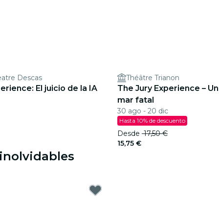
atre Descas
Théâtre Trianon
rience: El juicio de la IA
The Jury Experience – Una
mar fatal
30 ago - 20 dic
Hasta 10% de descuento
Desde
17,50 €
15,75 €
inolvidables