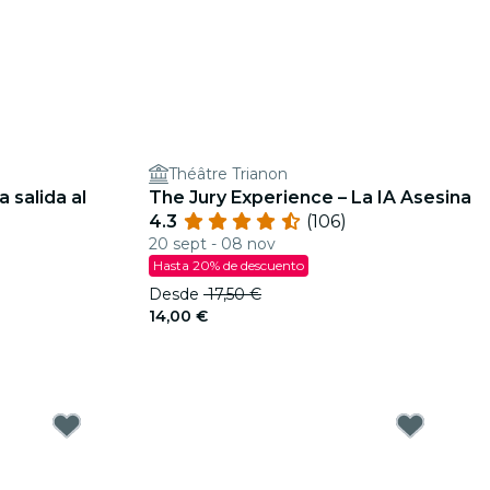
Théâtre Trianon
 salida al
The Jury Experience – La IA Asesina
4.3
(106)
20 sept - 08 nov
Hasta 20% de descuento
Desde
17,50 €
14,00 €