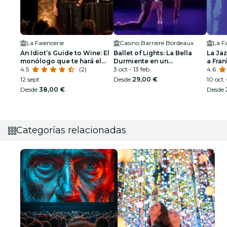
La Faïencerie
Casino Barrière Bordeaux
La F
An Idiot’s Guide to Wine: El
Ballet of Lights: La Bella
La Ja
monólogo que te hará el
Durmiente en un
a Fran
alma de la fiesta
4.5
(2)
espectáculo deslumbrante
3 oct - 13 feb
Armst
4.6
12 sept
Desde
29,00 €
10 oct -
Desde
38,00 €
Desde
Categorías relacionadas