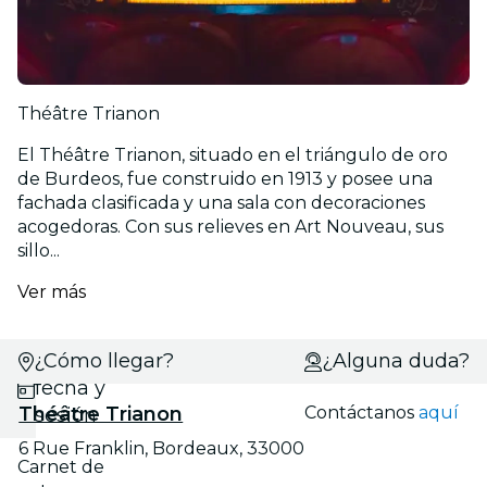
Théâtre Trianon
El Théâtre Trianon, situado en el triángulo de oro
de Burdeos, fue construido en 1913 y posee una
fachada clasificada y una sala con decoraciones
acogedoras. Con sus relieves en Art Nouveau, sus
sillo...
Ver más
¿Cómo llegar?
Selecciona
¿Alguna duda?
fecha y
Théâtre Trianon
Contáctanos
aquí
sesión
6 Rue Franklin, Bordeaux, 33000
Carnet de