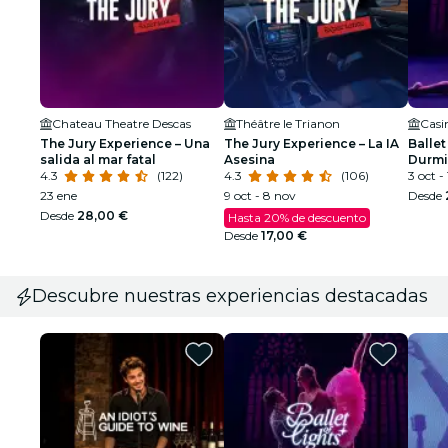
Chateau Theatre Descas
Théâtre le Trianon
Casi
The Jury Experience – Una
The Jury Experience – La IA
Ballet
salida al mar fatal
Asesina
Durmi
4.3
(122)
4.3
(106)
espec
3 oct -
23 ene
9 oct - 8 nov
Desde
Desde
28,00 €
Hasta 20% de descuento
Desde
17,00 €
Descubre nuestras experiencias destacadas