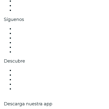
Eventos privados y entradas de grupo
Beneficios corporativos
Tarjetas y cupones de regalo corporativos
Síguenos
Facebook
X (Twitter)
Instagram
TikTok
LinkedIn
Youtube
Descubre
Locales y espacios de eventos en Burdeos
Hoy
Mañana
Esta semana
Este fin de semana
Descarga nuestra app