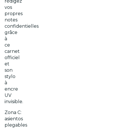
rédigez
vos
propres
notes
confidentielles
grâce
à
ce
carnet
officiel
et
son
stylo
à
encre
UV
invisible.
Zona C:
asientos
plegables