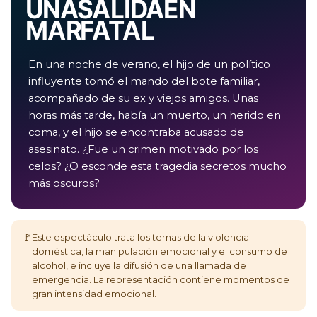
UNA SALIDA EN
MAR FATAL
En una noche de verano, el hijo de un político
influyente tomó el mando del bote familiar,
acompañado de su ex y viejos amigos. Unas
horas más tarde, había un muerto, un herido en
coma, y el hijo se encontraba acusado de
asesinato. ¿Fue un crimen motivado por los
celos? ¿O esconde esta tragedia secretos mucho
más oscuros?
🚩
Este espectáculo trata los temas de la violencia
doméstica, la manipulación emocional y el consumo de
alcohol, e incluye la difusión de una llamada de
emergencia. La representación contiene momentos de
gran intensidad emocional.