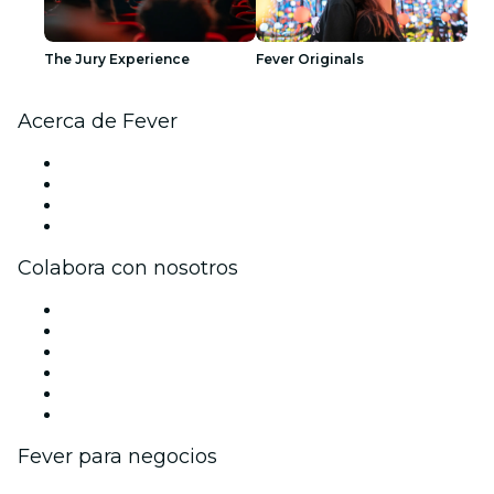
The Jury Experience
Fever Originals
Acerca de Fever
Prensa
Únete al equipo
Tarjetas Regalo
Centro de asistencia
Colabora con nosotros
Gestiona tu evento
Publica tu evento
Eventos y beneficios para empresas
Programa de Afiliados
Programa de embajadores e influencers
Colaboraciones de marca
Fever para negocios