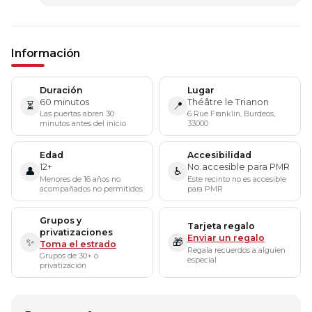
Información
Duración
Lugar
60 minutos
Théâtre le Trianon
⏳
📍
Las puertas abren 30
6 Rue Franklin, Burdeos,
minutos antes del inicio
33000
Edad
Accesibilidad
12+
No accesible para PMR
👤
♿
Menores de 16 años no
Este recinto no es accesible
acompañados no permitidos
para PMR
Grupos y
Tarjeta regalo
privatizaciones
Enviar un regalo
✨
🎁
Toma el estrado
Regala recuerdos a alguien
Grupos de 30+ o
especial
privatización