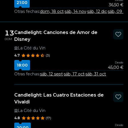
21:00
36,50 €
Otras fechas:
dom, 18 oct
·
sáb, 14 nov
·
sáb, 12 dic
·
sáb, 09 e
13
Candlelight: Canciones de Amor de
Disney
DOM
La Cité du Vin
4.7
(3)
Desde
18:00
45,00 €
Otras fechas:
sáb, 12 sept
·
sáb, 17 oct
·
sáb, 31 oct
Candlelight: Las Cuatro Estaciones de
Vivaldi
La Cité du Vin
4.8
(17)
Desde
20:00