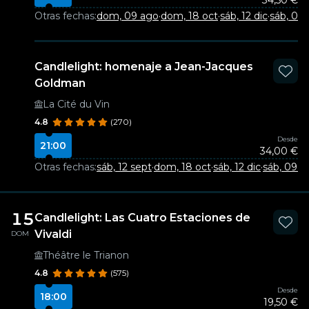
34,50 €
Otras fechas:
dom, 09 ago
·
dom, 18 oct
·
sáb, 12 dic
·
sáb, 09
Candlelight: homenaje a Jean-Jacques
Goldman
La Cité du Vin
4.8
(270)
Desde
21:00
34,00 €
Otras fechas:
sáb, 12 sept
·
dom, 18 oct
·
sáb, 12 dic
·
sáb, 09 e
15
Candlelight: Las Cuatro Estaciones de
Vivaldi
DOM
Théâtre le Trianon
4.8
(575)
Desde
18:00
19,50 €