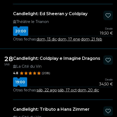
Candlelight: Ed Sheeran y Coldplay
Théâtre le Trianon
Desde
20:00
19,50 €
Otras fechas:
dom, 13 dic
·
dom, 17 ene
·
dom, 21 feb
28
Candlelight: Coldplay e Imagine Dragons
SÁB
La Cité du Vin
4.8
(208)
Desde
19:00
34,50 €
Otras fechas:
sáb, 22 ago
·
sáb, 17 oct
·
dom, 20 dic
Candlelight: Tributo a Hans Zimmer