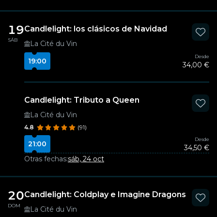
19
Candlelight: los clásicos de Navidad
SÁB
La Cité du Vin
Desde
19:00
34,00 €
Candlelight: Tributo a Queen
La Cité du Vin
4.8
(91)
Desde
21:00
34,50 €
Otras fechas:
sáb, 24 oct
20
Candlelight: Coldplay e Imagine Dragons
DOM
La Cité du Vin