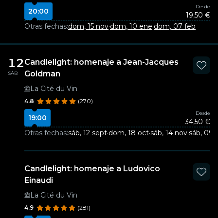
Desde
20:00
19,50 €
Otras fechas:
dom, 15 nov
·
dom, 10 ene
·
dom, 07 feb
12
Candlelight: homenaje a Jean-Jacques
Goldman
SÁB
La Cité du Vin
4.8
(270)
Desde
19:00
34,50 €
Otras fechas:
sáb, 12 sept
·
dom, 18 oct
·
sáb, 14 nov
·
sáb, 09 
Candlelight: homenaje a Ludovico
Einaudi
La Cité du Vin
4.9
(281)