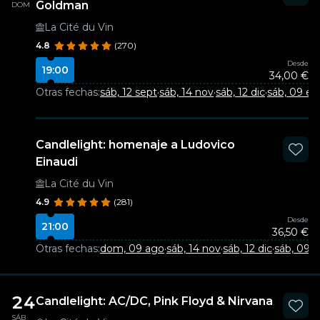
Goldman
DOM
La Cité du Vin
4.8
(270)
Desde
19:00
34,00 €
Otras fechas:
sáb, 12 sept
·
sáb, 14 nov
·
sáb, 12 dic
·
sáb, 09 en
Candlelight: homenaje a Ludovico
Einaudi
La Cité du Vin
4.9
(281)
Desde
21:00
36,50 €
Otras fechas:
dom, 09 ago
·
sáb, 14 nov
·
sáb, 12 dic
·
sáb, 09 
24
Candlelight: AC/DC, Pink Floyd & Nirvana
SÁB