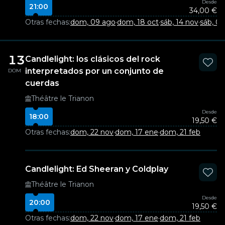
Desde
21:00
34,00 €
Otras fechas:
dom, 09 ago
·
dom, 18 oct
·
sáb, 14 nov
·
sáb, 0
13
Candlelight: los clásicos del rock
interpretados por un conjunto de
DOM
cuerdas
Théâtre le Trianon
Desde
18:00
19,50 €
Otras fechas:
dom, 22 nov
·
dom, 17 ene
·
dom, 21 feb
Candlelight: Ed Sheeran y Coldplay
Théâtre le Trianon
Desde
20:00
19,50 €
Otras fechas:
dom, 22 nov
·
dom, 17 ene
·
dom, 21 feb