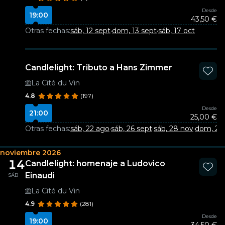
Desde
19:00
43,50 €
Otras fechas:
sáb, 12 sept
·
dom, 13 sept
·
sáb, 17 oct
Candlelight: Tributo a Hans Zimmer
La Cité du Vin
4.8
(197)
Desde
21:00
25,00 €
Otras fechas:
sáb, 22 ago
·
sáb, 26 sept
·
sáb, 28 nov
·
dom, 20 
noviembre 2026
14
Candlelight: homenaje a Ludovico
Einaudi
SÁB
La Cité du Vin
4.9
(281)
Desde
19:00