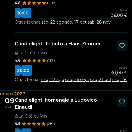
4.8
(208)
Desde
18:00
36,00 €
Otras fechas:
sáb, 22 ago
·
sáb, 17 oct
·
sáb, 28 nov
Candlelight: Tributo a Hans Zimmer
La Cité du Vin
4.8
(197)
Desde
20:00
30,00 €
Otras fechas:
sáb, 22 ago
·
sáb, 26 sept
·
sáb, 31 oct
·
sáb, 28 n
enero 2027
09
Candlelight: homenaje a Ludovico
Einaudi
SÁB
La Cité du Vin
4.9
(281)
Desde