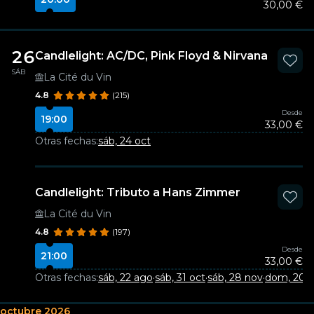
30,00 €
26
Candlelight: AC/DC, Pink Floyd & Nirvana
SÁB
La Cité du Vin
4.8
(215)
Desde
19:00
33,00 €
Otras fechas:
sáb, 24 oct
Candlelight: Tributo a Hans Zimmer
La Cité du Vin
4.8
(197)
Desde
21:00
33,00 €
Otras fechas:
sáb, 22 ago
·
sáb, 31 oct
·
sáb, 28 nov
·
dom, 20 d
octubre 2026