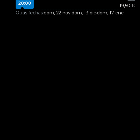
Desde
20:00
19,50 €
Otras fechas:
dom, 22 nov
·
dom, 13 dic
·
dom, 17 ene