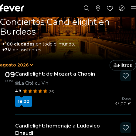
Conciertos Candlelight en
Burdeos
+100 ciudades
en todo el mundo.
+3M
de asistentes.
agosto 2026
Filtros
09
Candlelight: de Mozart a Chopin
DOM
La Cité du Vin
4.8
(61)
Desde
18:00
33,00 €
Candlelight: homenaje a Ludovico
Einaudi