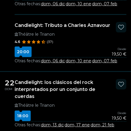
Otras fechas:
dom, 06 dic
·
dom, 10 ene
·
dom, 07 feb
Candlelight: Tributo a Charles Aznavour
Théâtre le Trianon
4.6
(37)
Desde
20:00
19,50 €
Otras fechas:
dom, 06 dic
·
dom, 10 ene
·
dom, 07 feb
22
Candlelight: los clásicos del rock
interpretados por un conjunto de
DOM
cuerdas
Théâtre le Trianon
Desde
18:00
19,50 €
Otras fechas:
dom, 13 dic
·
dom, 17 ene
·
dom, 21 feb