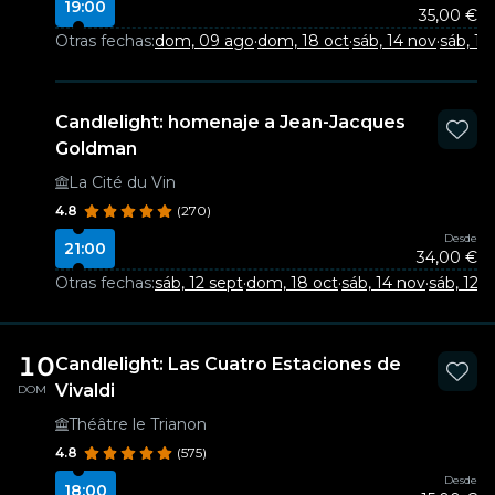
19:00
35,00 €
Otras fechas:
dom, 09 ago
·
dom, 18 oct
·
sáb, 14 nov
·
sáb, 12
Candlelight: homenaje a Jean-Jacques
Goldman
La Cité du Vin
4.8
(270)
Desde
21:00
34,00 €
Otras fechas:
sáb, 12 sept
·
dom, 18 oct
·
sáb, 14 nov
·
sáb, 12 d
10
Candlelight: Las Cuatro Estaciones de
Vivaldi
DOM
Théâtre le Trianon
4.8
(575)
Desde
18:00