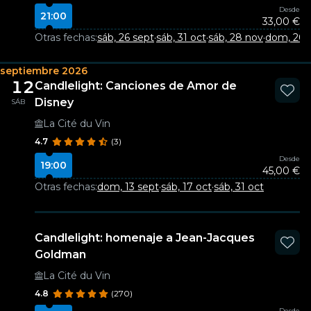
Desde
21:00
33,00 €
Otras fechas:
sáb, 26 sept
·
sáb, 31 oct
·
sáb, 28 nov
·
dom, 20 
septiembre 2026
12
Candlelight: Canciones de Amor de
Disney
SÁB
La Cité du Vin
4.7
(3)
Desde
19:00
45,00 €
Otras fechas:
dom, 13 sept
·
sáb, 17 oct
·
sáb, 31 oct
Candlelight: homenaje a Jean-Jacques
Goldman
La Cité du Vin
4.8
(270)
Desde