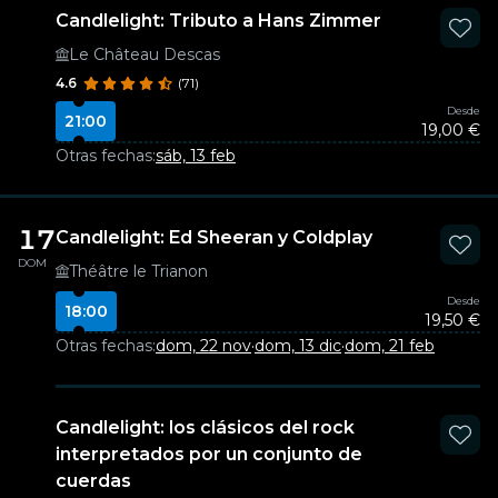
Candlelight: Tributo a Hans Zimmer
Le Château Descas
4.6
(71)
Desde
21:00
19,00 €
Otras fechas:
sáb, 13 feb
17
Candlelight: Ed Sheeran y Coldplay
DOM
Théâtre le Trianon
Desde
18:00
19,50 €
Otras fechas:
dom, 22 nov
·
dom, 13 dic
·
dom, 21 feb
Candlelight: los clásicos del rock
interpretados por un conjunto de
cuerdas