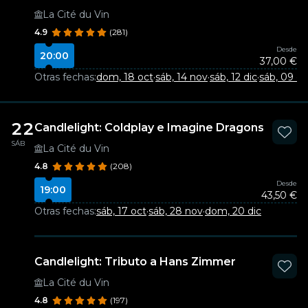
La Cité du Vin
4.9
(281)
Desde
20:00
37,00 €
Otras fechas:
dom, 18 oct
·
sáb, 14 nov
·
sáb, 12 dic
·
sáb, 09 e
22
Candlelight: Coldplay e Imagine Dragons
SÁB
La Cité du Vin
4.8
(208)
Desde
19:00
43,50 €
Otras fechas:
sáb, 17 oct
·
sáb, 28 nov
·
dom, 20 dic
Candlelight: Tributo a Hans Zimmer
La Cité du Vin
4.8
(197)