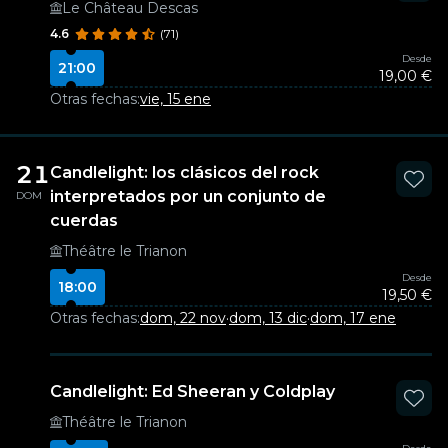
Le Château Descas
4.6
(71)
Desde
21:00
19,00 €
Otras fechas:
vie, 15 ene
21
Candlelight: los clásicos del rock
interpretados por un conjunto de
DOM
cuerdas
Théâtre le Trianon
Desde
18:00
19,50 €
Otras fechas:
dom, 22 nov
·
dom, 13 dic
·
dom, 17 ene
Candlelight: Ed Sheeran y Coldplay
Théâtre le Trianon