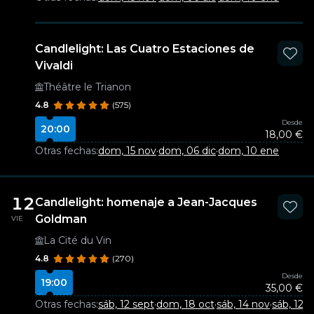
Candlelight: Las Cuatro Estaciones de
Vivaldi
Théâtre le Trianon
4.8
(575)
Desde
20:00
18,00 €
Otras fechas:
dom, 15 nov
·
dom, 06 dic
·
dom, 10 ene
12
Candlelight: homenaje a Jean-Jacques
Goldman
VIE
La Cité du Vin
4.8
(270)
Desde
19:00
35,00 €
Otras fechas:
sáb, 12 sept
·
dom, 18 oct
·
sáb, 14 nov
·
sáb, 12 d