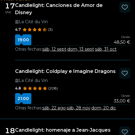
17
Candlelight: Canciones de Amor de
Disney
SÁB
La Cité du Vin
4.7
(3)
Desde
19:00
48,50 €
Otras fechas:
sáb, 12 sept
·
dom, 13 sept
·
sáb, 31 oct
Candlelight: Coldplay e Imagine Dragons
La Cité du Vin
4.8
(208)
Desde
21:00
33,00 €
Otras fechas:
sáb, 22 ago
·
sáb, 28 nov
·
dom, 20 dic
18
Candlelight: homenaje a Jean-Jacques