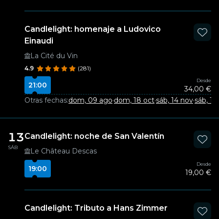
Candlelight: homenaje a Ludovico
Einaudi
La Cité du Vin
4.9
(281)
Desde
21:00
34,00 €
Otras fechas:
dom, 09 ago
·
dom, 18 oct
·
sáb, 14 nov
·
sáb, 12
13
Candlelight: noche de San Valentín
SÁB
Le Château Descas
Desde
19:00
19,00 €
Candlelight: Tributo a Hans Zimmer