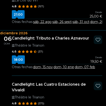
La Cité du Vin
4.8
(197)
Desde
21:00
25,00 €
Otras fechas:
sáb, 22 ago
·
sáb, 26 sept
·
sáb, 31 oct
·
dom, 20 
diciembre 2026
06
Candlelight: Tributo a Charles Aznavour
DOM
Théâtre le Trianon
4.6
(37)
Desde
18:00
19,50 €
Otras fechas:
dom, 15 nov
·
dom, 10 ene
·
dom, 07 feb
Candlelight: Las Cuatro Estaciones de
Vivaldi
Théâtre le Trianon
4.8
(575)