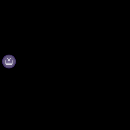
Acerca de Fever
Colabora con
nosotros
Prensa
Gestiona tu evento
Únete al equipo
Publica tu evento
Tarjetas Regalo
Eventos y beneficios para
Centro de asistencia
empresas