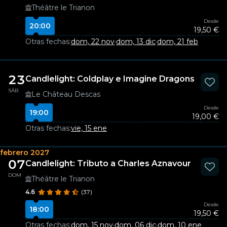
Théâtre le Trianon
Desde
20:00
19,50 €
Otras fechas:
dom, 22 nov
·
dom, 13 dic
·
dom, 21 feb
23
Candlelight: Coldplay e Imagine Dragons
SÁB
Le Château Descas
Desde
19:00
19,00 €
Otras fechas:
vie, 15 ene
febrero 2027
07
Candlelight: Tributo a Charles Aznavour
DOM
Théâtre le Trianon
4.6
(37)
Desde
18:00
19,50 €
Otras fechas:
dom, 15 nov
·
dom, 06 dic
·
dom, 10 ene