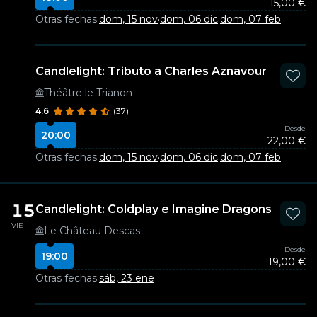
15,00 €
Otras fechas:
dom, 15 nov
·
dom, 06 dic
·
dom, 07 feb
Candlelight: Tributo a Charles Aznavour
Théâtre le Trianon
4.6
(37)
Desde
20:00
22,00 €
Otras fechas:
dom, 15 nov
·
dom, 06 dic
·
dom, 07 feb
15
Candlelight: Coldplay e Imagine Dragons
VIE
Le Château Descas
Desde
19:00
19,00 €
Otras fechas:
sáb, 23 ene