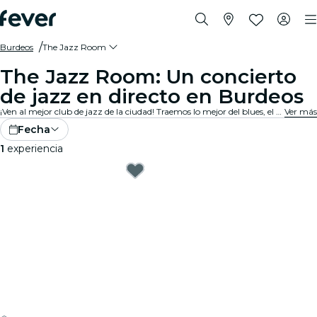
Burdeos
The Jazz Room
The Jazz Room: Un concierto
de jazz en directo en Burdeos
¡Ven al mejor club de jazz de la ciudad! Traemos lo mejor del blues, el soul y el jazz en direto con un ambiente íntimo. Cada nota cuenta una historia, cada improvisación y cada canción conmueven al público. ¡Descubre los tributos y conciertos de jazz cerca de ti!
Ver más
Fecha
1
experiencia