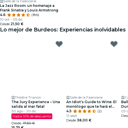
Salle de la Faïencerie
La Jazz Room: un homenaje a
Frank Sinatra y Louis Armstrong
4.6
(186)
10 oct - 05 dic
Desde
21,50 €
Lo mejor de Burdeos: Experiencias inolvidables
Théâtre Trianon
Salle de la Faïencerie
C
The Jury Experience – Una
An Idiot’s Guide to Wine: El
Ball
salida al mar fatal
monólogo que te hará el
Dur
30 ago - 20 dic
alma de la fiesta
4.5
(2)
esp
03 o
12 sept
Des
Hasta 10% de descuento
Desde
38,00 €
Desde
17,50 €
15,75 €