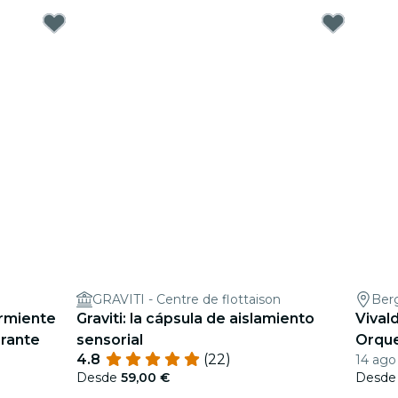
GRAVITI - Centre de flottaison
Ber
urmiente
Graviti: la cápsula de aislamiento
Vival
rante
sensorial
Orque
4.8
(22)
14 ago
Desde
59,00 €
Desd