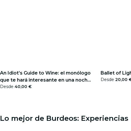
An Idiot’s Guide to Wine: el monólogo
Ballet of Lig
Desde
20,00 
que te hará interesante en una noche
Desde
40,00 €
de fiesta - Tarjeta regalo
Lo mejor de Burdeos: Experiencias 