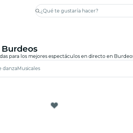
n Burdeos
e danza
Musicales