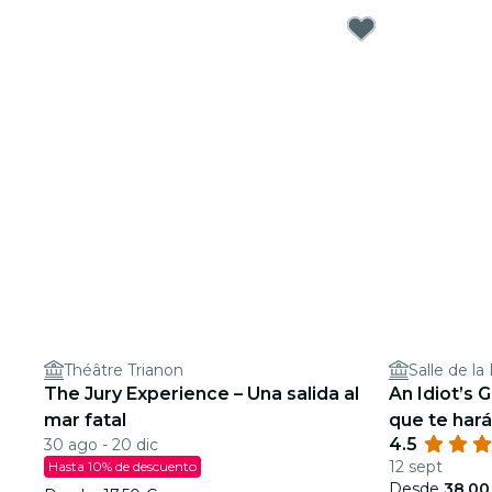
Théâtre Trianon
Salle de la
The Jury Experience – Una salida al
An Idiot’s 
mar fatal
que te hará
4.5
30 ago - 20 dic
12 sept
Hasta 10% de descuento
Desde
38,00