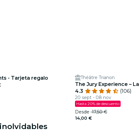
Théâtre Trianon
hts - Tarjeta regalo
The Jury Experience – La
€
4.3
(106)
20 sept - 08 nov
Hasta 20% de descuento
Desde
17,50 €
14,00 €
inolvidables