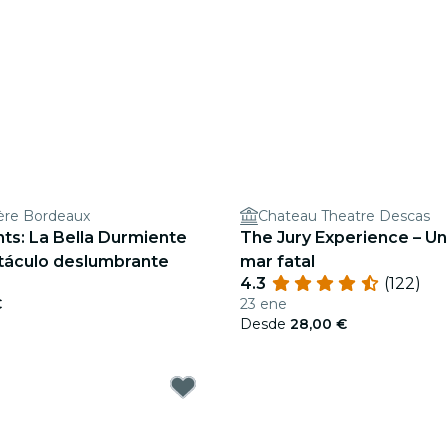
ière Bordeaux
Chateau Theatre Descas
ghts: La Bella Durmiente
The Jury Experience – Una
táculo deslumbrante
mar fatal
4.3
(122)
€
23 ene
Desde
28,00 €