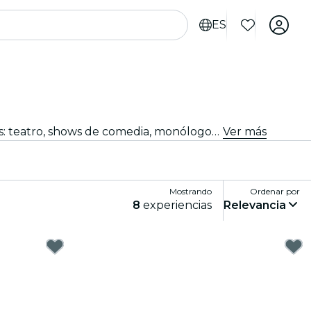
ES
¿Buscas algo qué hacer esta noche? Consigue tus entradas para los mejores espectáculos en directo en Burdeos: teatro, shows de comedia, monólogos, magia, y mucho más.
Ver más
Mostrando
Ordenar por
8
experiencias
Relevancia