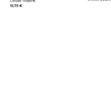
Desde
17,50 €
15,75 €