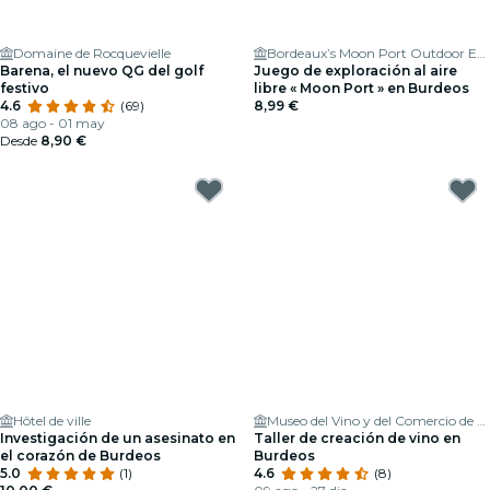
Domaine de Rocquevielle
Bordeaux’s Moon Port Outdoor Exploration Game
Barena, el nuevo QG del golf
Juego de exploración al aire
festivo
libre « Moon Port » en Burdeos
4.6
(69)
8,99 €
08 ago - 01 may
Desde
8,90 €
Hôtel de ville
Museo del Vino y del Comercio de Burdeos
Investigación de un asesinato en
Taller de creación de vino en
el corazón de Burdeos
Burdeos
5.0
(1)
4.6
(8)