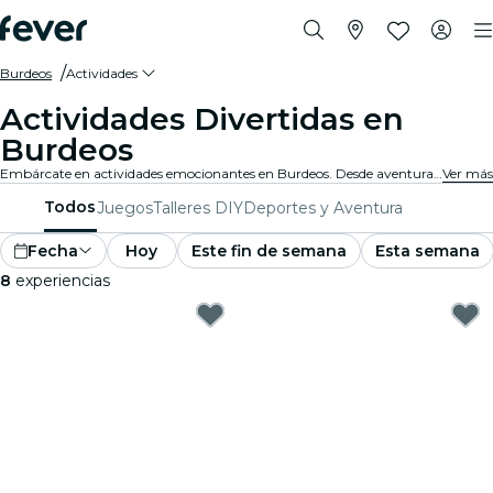
Burdeos
Actividades
Actividades Divertidas en
Burdeos
Embárcate en actividades emocionantes en Burdeos. Desde aventuras al aire libre hasta experiencias culturales, descubre las mejores maneras de aprovechar tu tiempo.
Ver más
Todos
Juegos
Talleres DIY
Deportes y Aventura
Fecha
Hoy
Este fin de semana
Esta semana
8
experiencias