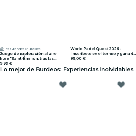
Les Grandes Murailles
World Padel Quest 2026 -
Juego de exploración al aire
¡Inscríbete en el torneo y gana 4
libre "Saint-Émilion: tras las
días de ensueño en Barcelona!
99,00 €
huellas de Isaac Newton"
9,99 €
Lo mejor de Burdeos: Experiencias inolvidables