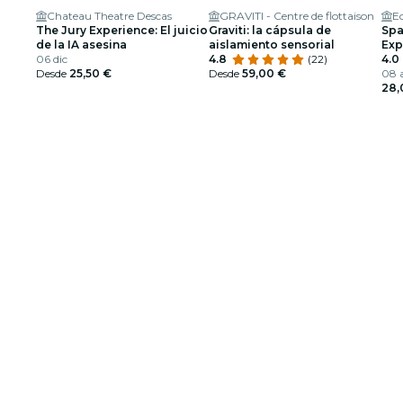
Chateau Theatre Descas
GRAVITI - Centre de flottaison
E
The Jury Experience: El juicio
Graviti: la cápsula de
Spa
de la IA asesina
aislamiento sensorial
Exp
06 dic
4.8
(22)
4.0
Desde
25,50 €
Desde
59,00 €
08 a
28,