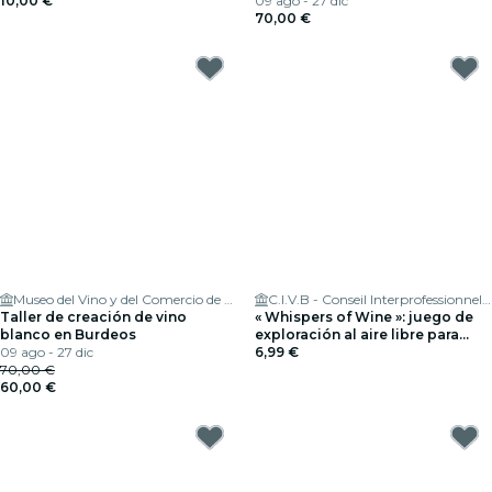
10,00 €
09 ago - 27 dic
70,00 €
Museo del Vino y del Comercio de Burdeos
C.I.V.B - Conseil Interprofessionnel du Vin de Bordeaux
Taller de creación de vino
« Whispers of Wine »: juego de
blanco en Burdeos
exploración al aire libre para
09 ago - 27 dic
descubrir los grandes vinos de
6,99 €
70,00 €
Burdeos
60,00 €