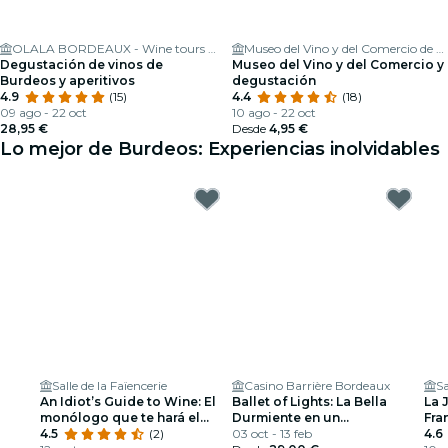
OLALA BORDEAUX - Wine tours & tastings
Museo del Vino y del Comercio de Burdeos
Degustación de vinos de
Museo del Vino y del Comercio y
Burdeos y aperitivos
degustación
4.9
(15)
4.4
(18)
09 ago - 22 oct
10 ago - 22 oct
28,95 €
Desde
4,95 €
Lo mejor de Burdeos: Experiencias inolvidables
Salle de la Faïencerie
Casino Barrière Bordeaux
Sa
An Idiot’s Guide to Wine: El
Ballet of Lights: La Bella
La 
monólogo que te hará el
Durmiente en un
Fra
alma de la fiesta
4.5
(2)
espectáculo deslumbrante
03 oct - 13 feb
Arm
4.6