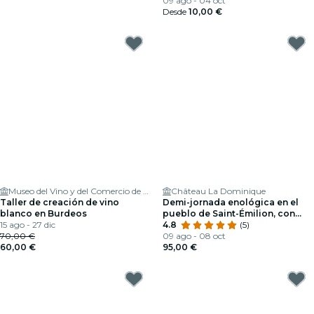
09 ago - 04 oct
Desde
10,00 €
Museo del Vino y del Comercio de Burdeos
Château La Dominique
Taller de creación de vino
Demi-jornada enológica en el
blanco en Burdeos
pueblo de Saint-Émilion, con
15 ago - 27 dic
salida desde Burdeos
4.8
(5)
70,00 €
09 ago - 08 oct
60,00 €
95,00 €