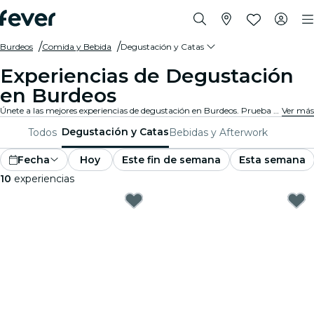
Burdeos
Comida y Bebida
Degustación y Catas
Experiencias de Degustación
en Burdeos
Únete a las mejores experiencias de degustación en Burdeos. Prueba vinos, cervezas artesanales o comida gourmet mientras aprendes de los expertos.
Ver más
Degustación y Catas
Todos
Bebidas y Afterwork
Fecha
Hoy
Este fin de semana
Esta semana
10
experiencias