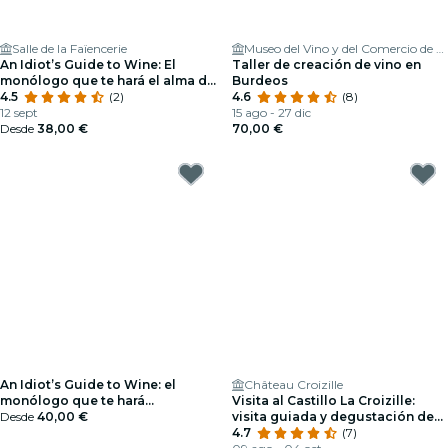
Salle de la Faïencerie
Museo del Vino y del Comercio de Burdeos
An Idiot’s Guide to Wine: El
Taller de creación de vino en
monólogo que te hará el alma de
Burdeos
la fiesta
4.5
(2)
4.6
(8)
12 sept
15 ago - 27 dic
Desde
38,00 €
70,00 €
An Idiot’s Guide to Wine: el
Château Croizille
monólogo que te hará
Visita al Castillo La Croizille:
interesante en una noche de
Desde
40,00 €
visita guiada y degustación de
fiesta - Tarjeta regalo
vino
4.7
(7)