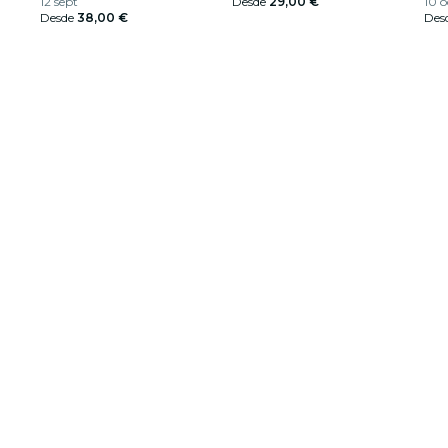
12 sept
Desde
29,00 €
10 o
Desde
38,00 €
Des