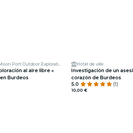
Bordeaux’s Moon Port Outdoor Exploration Game
Hôtel de ville
oración al aire libre «
Investigación de un asesi
 en Burdeos
corazón de Burdeos
5.0
(1)
10,00 €