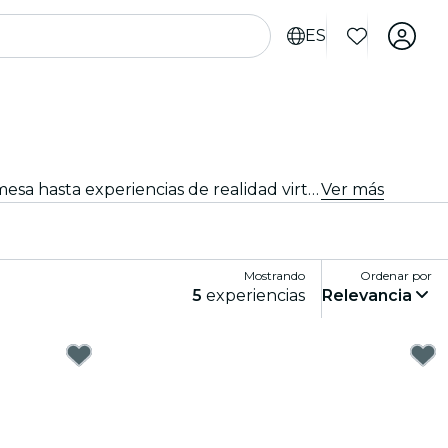
ES
Sumérgete en un mundo de diversión y entretenimiento con los mejores juegos en Burdeos. Desde juegos de mesa hasta experiencias de realidad virtual, hay algo para que todos disfruten.
Ver más
Mostrando
Ordenar por
5
experiencias
Relevancia