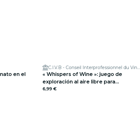
C.I.V.B - Conseil Interprofessionnel du Vin de Bordeaux
nato en el
« Whispers of Wine »: juego de
exploración al aire libre para
6,99 €
descubrir los grandes vinos de
Burdeos