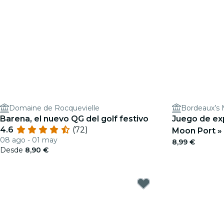
Domaine de Rocquevielle
Barena, el nuevo QG del golf festivo
Juego de expl
4.6
(72)
Moon Port »
08 ago - 01 may
8,99 €
Desde
8,90 €