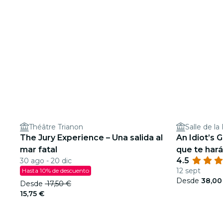
Théâtre Trianon
Salle de la
The Jury Experience – Una salida al
An Idiot’s 
mar fatal
que te hará
4.5
30 ago - 20 dic
12 sept
Hasta 10% de descuento
Desde
38,00
Desde
17,50 €
15,75 €