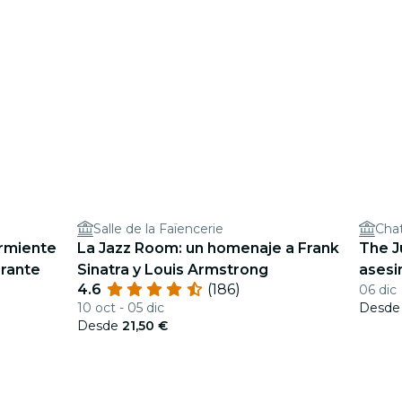
Salle de la Faïencerie
Cha
urmiente
La Jazz Room: un homenaje a Frank
The Ju
rante
Sinatra y Louis Armstrong
asesi
4.6
(186)
06 dic
10 oct - 05 dic
Desd
Desde
21,50 €