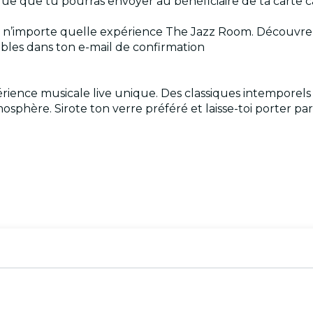
ue que tu pourras envoyer au bénéficiaire de ta carte 
pour n’importe quelle expérience The Jazz Room. Découvr
nibles dans ton e-mail de confirmation
ence musicale live unique. Des classiques intemporels
tmosphère. Sirote ton verre préféré et laisse-toi porter p