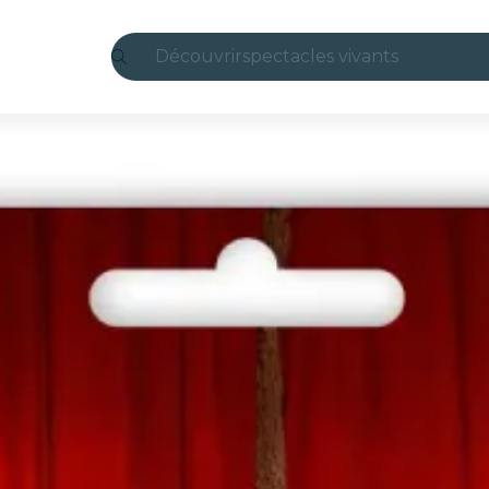
Découvrir
spectacles vivants
Madrid
Candlelight
Londres
expériences et villes
São Paulo
expositions
Séoul
visites urbaines
concerts