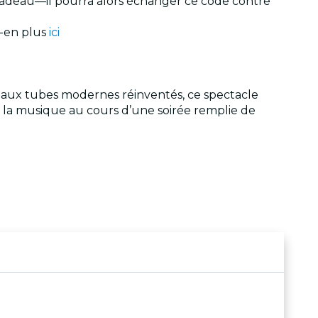
cadeau—il pourra alors échanger ce code contre
e-en plus
ici
 aux tubes modernes réinventés, ce spectacle
ar la musique au cours d’une soirée remplie de