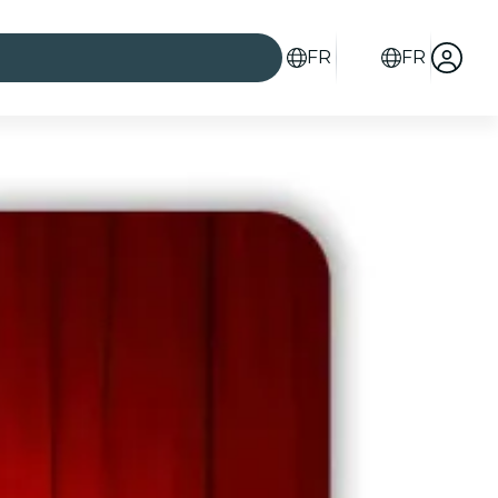
FR
FR