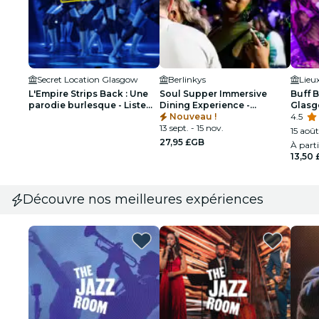
Secret Location Glasgow
Berlinkys
Lieu
L'Empire Strips Back : Une
Soul Supper Immersive
Buff 
parodie burlesque - Liste
Dining Experience -
Glas
d'attente Glasgow
GLASGOW
Nouveau !
4.5
13 sept. - 15 nov.
15 août
27,95 £GB
À part
13,50
Découvre nos meilleures expériences