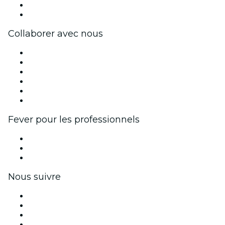
Cartes-cadeaux
Centre d'aide
Collaborer avec nous
Fever Zone
Publiez votre événement
Événements d'entreprise et avantages
Programme d'affiliation
Programme d'ambassadeurs et d'influenceurs
Partenariats avec des marques
Fever pour les professionnels
Événements privés et billets de groupe
Avantages pour les entreprises
Coupons et cartes cadeaux pour les entreprises
Nous suivre
Facebook
X (Twitter)
Instagram
TikTok