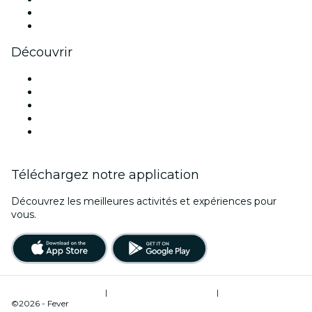
LinkedIn
Youtube
Découvrir
Lieux d'événements à Glasgow
Aujourd'hui
Demain
Cette semaine
Ce week-end
Téléchargez notre application
Découvrez les meilleures activités et expériences pour
vous.
Conditions d’utilisation
|
Politique de confidentialité
|
Gestion des cookies
©2026 - Fever