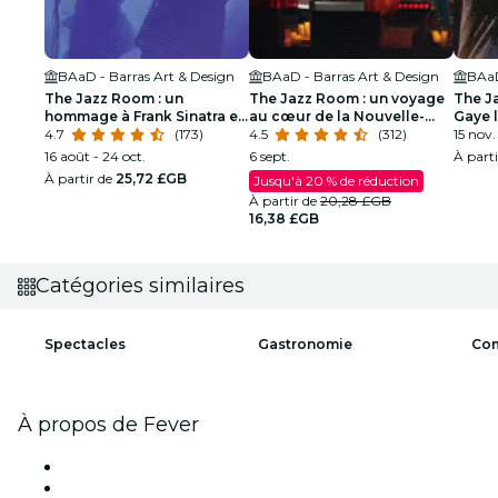
BAaD - Barras Art & Design
BAaD - Barras Art & Design
BAaD
The Jazz Room : un
The Jazz Room : un voyage
The J
hommage à Frank Sinatra et
au cœur de la Nouvelle-
Gaye 
Louis Armstrong
4.7
(173)
Orléans
4.5
(312)
soul
15 nov.
16 août - 24 oct.
6 sept.
À part
À partir de
25,72 £GB
Jusqu'à 20 % de réduction
À partir de
20,28 £GB
16,38 £GB
Catégories similaires
Spectacles
Gastronomie
Com
À propos de Fever
Presse
Travailler chez Fever