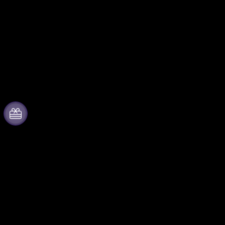
À propos de Fever
Collaborer avec nous
Presse
Fever Zone
Travailler chez Fever
Publiez votre événement
Cartes-cadeaux
Événements d'entreprise et
avantages
Centre d'aide
Programme d'affiliation