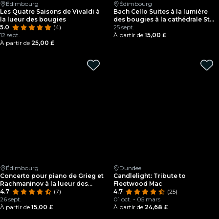
Édimbourg
Édimbourg
Les Quatre Saisons de Vivaldi à
Bach Cello Suites à la lumière
la lueur des bougies
des bougies à la cathédrale St
5.0
(4)
Giles
25 sept.
12 sept.
À partir de
15,00 £
À partir de
25,00 £
Édimbourg
Dundee
Concerto pour piano de Grieg et
Candlelight: Tribute to
Rachmaninov à la lueur des
Fleetwood Mac
chandelles à la cathédrale de St
4.7
(7)
4.7
(25)
Giles
26 sept.
01 oct. - 05 mars
À partir de
15,00 £
À partir de
24,68 £