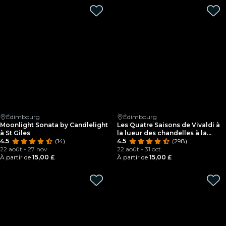
Édimbourg
Édimbourg
Moonlight Sonata by Candlelight
Les Quatre Saisons de Vivaldi à
à St Giles
la lueur des chandelles à la
4.5
(14)
cathédrale de St Giles
4.5
(298)
22 août - 27 nov.
22 août - 31 oct.
À partir de
15,00 £
À partir de
15,00 £