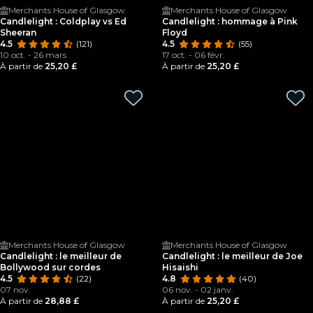
Merchants House of Glasgow
Merchants House of Glasgow
Candlelight : Coldplay vs Ed
Candlelight : hommage à Pink
Sheeran
Floyd
4.5
(121)
4.5
(55)
10 oct. - 26 mars
17 oct. - 06 févr.
À partir de
25,20 £
À partir de
25,20 £
Merchants House of Glasgow
Merchants House of Glasgow
Candlelight : le meilleur de
Candlelight : le meilleur de Joe
Bollywood sur cordes
Hisaishi
4.5
(22)
4.8
(40)
07 nov.
06 nov. - 02 janv.
À partir de
28,88 £
À partir de
25,20 £