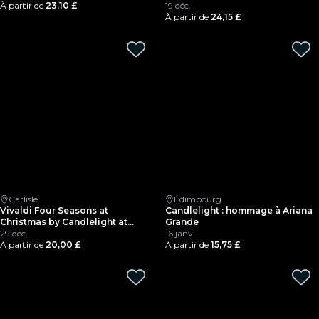
À partir de
23,10 £
19 déc.
À partir de
24,15 £
Carlisle
Édimbourg
Vivaldi Four Seasons at
Candlelight : hommage à Ariana
Christmas by Candlelight at
Grande
Carlisle Cathedral
29 déc.
16 janv.
À partir de
20,00 £
À partir de
15,75 £