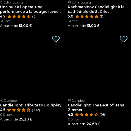
Édimbourg
Édimbourg
Une nuit à l'opéra, une
Rachmaninov Candlelight à la
performance à la bougie (avec
cathédrale de St Giles
Nessun Dorma) à la cathédrale
4.7
(6)
5.0
(1)
de St Giles
30 oct.
31 oct.
À partir de
15,00 £
À partir de
15,00 £
Dundee
Dundee
Candlelight: Tribute to Coldplay
Candlelight: The Best of Hans
4.5
(102)
Zimmer
06 nov.
4.5
(98)
À partir de
25,20 £
06 nov.
À partir de
24,68 £