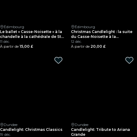
Édimbourg
Édimbourg
Le ballet « Casse-Noisette » à la
Christmas Candlelight : la suite
chandelle à la cathédrale de St
du Casse-Noisette à la
Giles
11 déc.
cathédrale de St Mary à
12 déc.
À partir de
15,00 £
Palmerston Place
À partir de
20,00 £
Dundee
Dundee
Candlelight: Christmas Classics
Candlelight: Tribute to Ariana
19 déc.
Grande