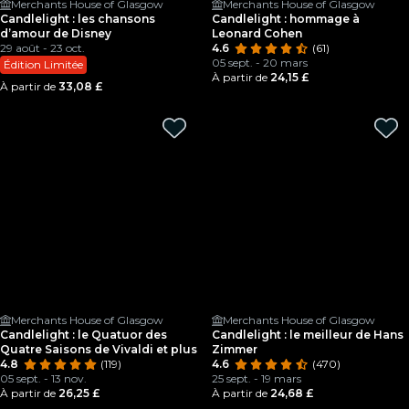
Merchants House of Glasgow
Merchants House of Glasgow
Candlelight : les chansons
Candlelight : hommage à
d’amour de Disney
Leonard Cohen
29 août - 23 oct.
4.6
(61)
05 sept. - 20 mars
Édition Limitée
À partir de
24,15 £
À partir de
33,08 £
Merchants House of Glasgow
Merchants House of Glasgow
Candlelight : le Quatuor des
Candlelight : le meilleur de Hans
Quatre Saisons de Vivaldi et plus
Zimmer
4.8
(119)
4.6
(470)
05 sept. - 13 nov.
25 sept. - 19 mars
À partir de
26,25 £
À partir de
24,68 £