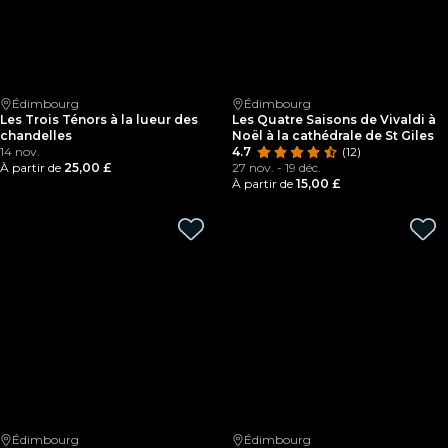
Édimbourg
Édimbourg
Les Trois Ténors à la lueur des
Les Quatre Saisons de Vivaldi à
chandelles
Noël à la cathédrale de St Giles
14 nov.
4.7
(12)
À partir de
25,00 £
27 nov. - 19 déc.
À partir de
15,00 £
Édimbourg
Édimbourg