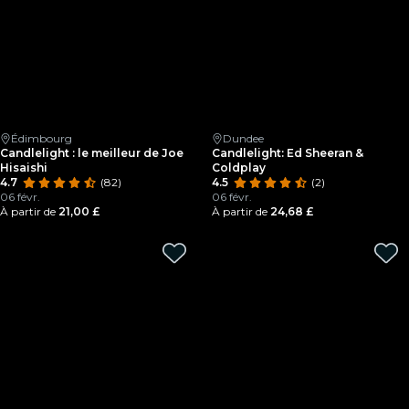
Édimbourg
Dundee
Candlelight : le meilleur de Joe
Candlelight: Ed Sheeran &
Hisaishi
Coldplay
4.7
(82)
4.5
(2)
06 févr.
06 févr.
À partir de
21,00 £
À partir de
24,68 £