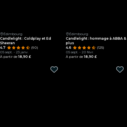
Édimbourg
Édimbourg
Candlelight : Coldplay et Ed
Candlelight : hommage à ABBA &
Sheeran
plus
4.7
(90)
4.6
(125)
05 sept. - 23 janv.
05 sept. - 20 févr.
À partir de
18,90 £
À partir de
18,90 £