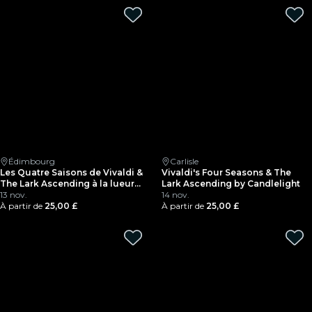
Édimbourg
Carlisle
Les Quatre Saisons de Vivaldi &
Vivaldi's Four Seasons & The
The Lark Ascending à la lueur
Lark Ascending by Candlelight
des bougies
13 nov.
14 nov.
À partir de
25,00 £
À partir de
25,00 £