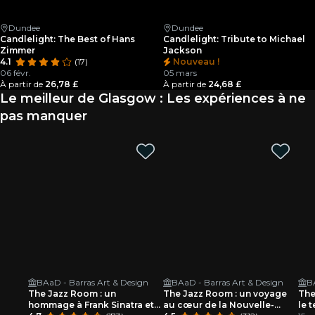
Dundee
Dundee
Candlelight: The Best of Hans
Candlelight: Tribute to Michael
Zimmer
Jackson
4.1
(17)
Nouveau !
06 févr.
05 mars
À partir de
26,78 £
À partir de
24,68 £
Le meilleur de Glasgow : Les expériences à ne
pas manquer
BAaD - Barras Art & Design
BAaD - Barras Art & Design
B
The Jazz Room : un
The Jazz Room : un voyage
The
hommage à Frank Sinatra et
au cœur de la Nouvelle-
le 