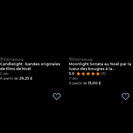
Édimbourg
Édimbourg
Candlelight : bandes originales
Moonlight Sonata au Noël par la
de films de Noël
lueur des bougies à la
11 déc.
cathédrale de St Giles
5.0
(7)
À partir de
26,25 £
11 déc.
À partir de
15,00 £