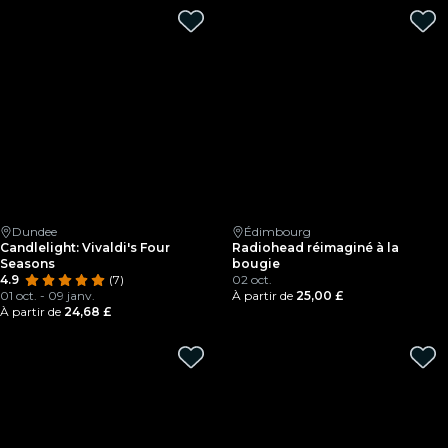
Dundee
Édimbourg
Candlelight: Vivaldi's Four
Radiohead réimaginé à la
Seasons
bougie
4.9
(7)
02 oct.
01 oct. - 09 janv.
À partir de
25,00 £
À partir de
24,68 £