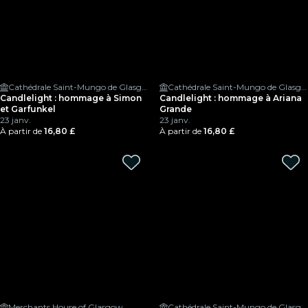
Cathédrale Saint-Mungo de Glasgow
Cathédrale Saint-Mungo de Glasgow
Candlelight : hommage à Simon
Candlelight : hommage à Ariana
et Garfunkel
Grande
23 janv.
23 janv.
À partir de
16,80 £
À partir de
16,80 £
Merchants House of Glasgow
Cathédrale Saint-Mungo de Glasgow