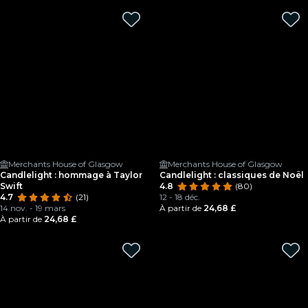
Merchants House of Glasgow
Merchants House of Glasgow
Candlelight : hommage à Taylor
Candlelight : classiques de Noël
Swift
4.8
(80)
4.7
(21)
12 - 18 déc.
14 nov. - 19 mars
À partir de
24,68 £
À partir de
24,68 £