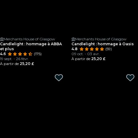
Merchants House of Glasgow
Merchants House of Glasgow
Candlelight : hommage à ABBA
Candlelight : hommage à Oasis
et plus
4.8
(59)
4.6
(175)
09 oct. - 03 avr.
19 sept. - 26 févr.
À partir de
25,20 £
À partir de
25,20 £