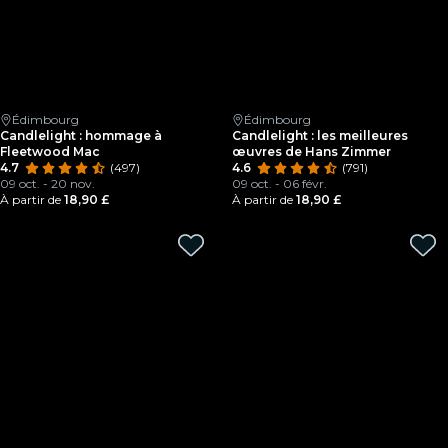
Édimbourg
Édimbourg
Candlelight : hommage à
Candlelight : les meilleures
Fleetwood Mac
œuvres de Hans Zimmer
4.7
(497)
4.6
(791)
09 oct. - 20 nov.
09 oct. - 06 févr.
À partir de
18,90 £
À partir de
18,90 £