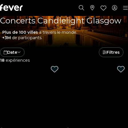
Concerts Candlelight Glasgow
Plus de 100 villes
à travers le monde.
+3M
de participants.
Date
Filtres
18
expériences