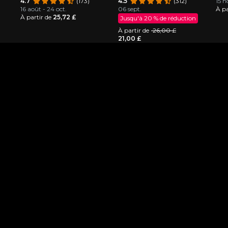
Louis Armstrong
4.7
(173)
Orléans
4.5
(312)
15 n
16 août - 24 oct.
06 sept.
À pa
À partir de
25,72 £
Jusqu'à 20 % de réduction
À partir de
26,00 £
21,00 £