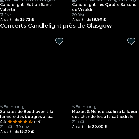
Candlelight : Edtion Saint-
Candlelight : les Quatre Saisons
Valentin
de Vivaldi
13 févr.
20 févr.
À partir de
25,72 £
À partir de
18,90 £
Concerts Candlelight près de Glasgow
Édimbourg
Édimbourg
Sonates de Beethoven à la
Mozart & Mendelssohn à la lueur
lumière des bougies à la
des chandelles à la cathédrale
cathédrale St Giles
4.4
(44)
de St Giles
21 août
21 août - 30 nov.
À partir de
20,00 £
À partir de
15,00 £