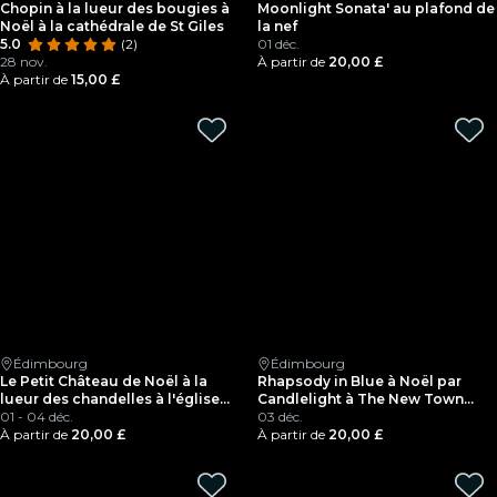
Chopin à la lueur des bougies à
Moonlight Sonata' au plafond de
Noël à la cathédrale de St Giles
la nef
5.0
(2)
01 déc.
28 nov.
À partir de
20,00 £
À partir de
15,00 £
Édimbourg
Édimbourg
Le Petit Château de Noël à la
Rhapsody in Blue à Noël par
lueur des chandelles à l'église
Candlelight à The New Town
de New Town à Édimbourg
01 - 04 déc.
Church, Édimbourg
03 déc.
À partir de
20,00 £
À partir de
20,00 £