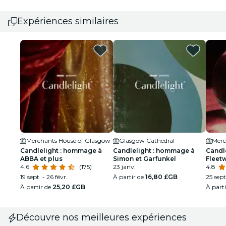
Expériences similaires
Merchants House of Glasgow
Glasgow Cathedral
Merc
Candlelight : hommage à
Candlelight : hommage à
Candl
ABBA et plus
Simon et Garfunkel
Fleet
4.6
(175)
23 janv.
4.8
19 sept. - 26 févr.
À partir de
16,80 £GB
25 sept
À partir de
25,20 £GB
À part
Découvre nos meilleures expériences