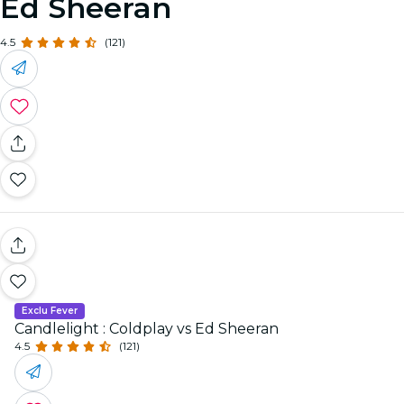
Ed Sheeran
4.5
(121)
Exclu Fever
Candlelight : Coldplay vs Ed Sheeran
4.5
(121)