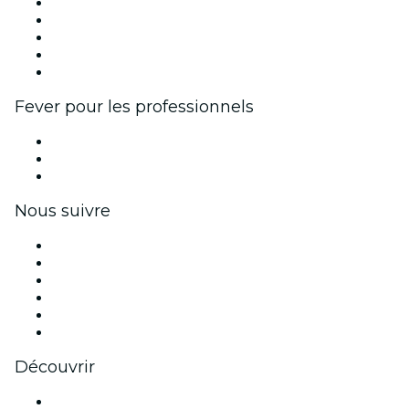
Publiez votre événement
Événements d'entreprise et avantages
Programme d'affiliation
Programme d'ambassadeurs et d'influenceurs
Partenariats avec des marques
Fever pour les professionnels
Événements privés et billets de groupe
Avantages pour les entreprises
Coupons et cartes cadeaux pour les entreprises
Nous suivre
Facebook
X (Twitter)
Instagram
TikTok
LinkedIn
Youtube
Découvrir
Lieux d'événements à Glasgow