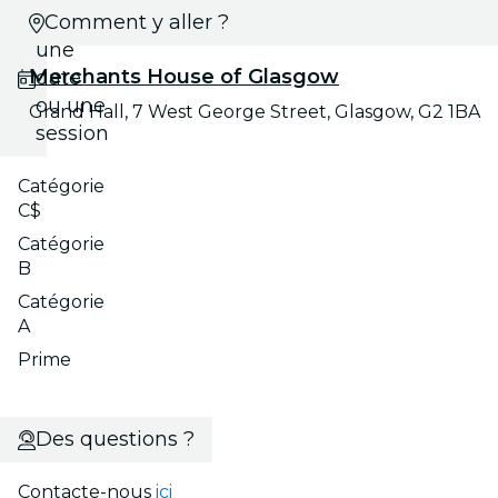
Choisis
Comment y aller ?
une
Merchants House of Glasgow
date
ou une
Grand Hall, 7 West George Street, Glasgow, G2 1BA
session
Catégorie
C$
Catégorie
B
Catégorie
A
Prime
Des questions ?
Contacte-nous
ici