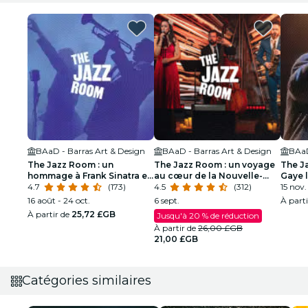
BAaD - Barras Art & Design
BAaD - Barras Art & Design
BAaD
The Jazz Room : un
The Jazz Room : un voyage
The J
hommage à Frank Sinatra et
au cœur de la Nouvelle-
Gaye 
Louis Armstrong
4.7
(173)
Orléans
4.5
(312)
soul
15 nov.
16 août - 24 oct.
6 sept.
À part
À partir de
25,72 £GB
Jusqu'à 20 % de réduction
À partir de
26,00 £GB
21,00 £GB
Catégories similaires