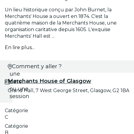
Un lieu historique conçu par John Burnet, la
Merchants' House a ouvert en 1874. C'est la
quatrième maison de la Merchants House, une
organisation caritative depuis 1605. L'exquise
Merchants' Hall est ...
En lire plus...
Choisis
Comment y aller ?
une
Merchants House of Glasgow
date
ou une
Grand Hall, 7 West George Street, Glasgow, G2 1BA
session
Catégorie
C
Catégorie
B