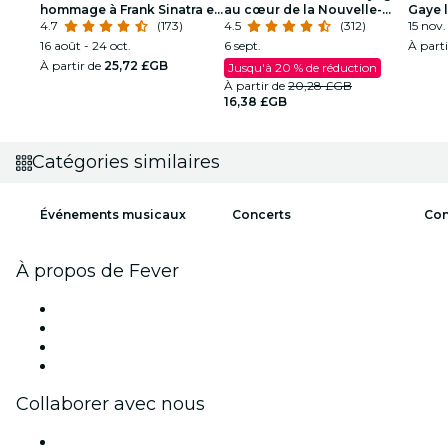
hommage à Frank Sinatra et
au cœur de la Nouvelle-
Gaye 
Louis Armstrong
4.7
(173)
Orléans
4.5
(312)
soul
15 nov.
16 août - 24 oct.
6 sept.
À part
À partir de
25,72 £GB
Jusqu'à 20 % de réduction
À partir de
20,28 £GB
16,38 £GB
Catégories similaires
Événements musicaux
Concerts
Con
À propos de Fever
Presse
Travailler chez Fever
Cartes-cadeaux
Centre d'aide
Collaborer avec nous
Fever Zone