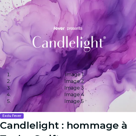
Image 1
Image 2
Image 3
Image 4
Image 5
Exclu Fever
Candlelight : hommage à