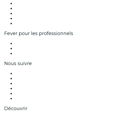
Publiez votre événement
Événements d'entreprise et avantages
Programme d'affiliation
Programme d'ambassadeurs et d'influenceurs
Partenariats avec des marques
Fever pour les professionnels
Événements privés et billets de groupe
Avantages pour les entreprises
Coupons et cartes cadeaux pour les entreprises
Nous suivre
Facebook
X (Twitter)
Instagram
TikTok
LinkedIn
Youtube
Découvrir