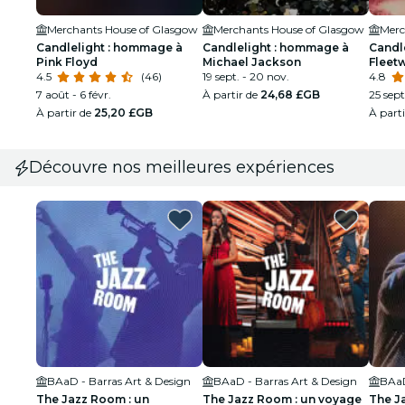
Merchants House of Glasgow
Merchants House of Glasgow
Merc
Candlelight : hommage à
Candlelight : hommage à
Candl
Pink Floyd
Michael Jackson
Fleet
4.5
(46)
19 sept. - 20 nov.
4.8
7 août - 6 févr.
À partir de
24,68 £GB
25 sept
À partir de
25,20 £GB
À part
Découvre nos meilleures expériences
BAaD - Barras Art & Design
BAaD - Barras Art & Design
BAaD
The Jazz Room : un
The Jazz Room : un voyage
The J