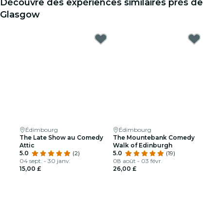
Découvre des expériences similaires près de
Glasgow
Édimbourg
Édimbourg
The Late Show au Comedy
The Mountebank Comedy
Attic
Walk of Edinburgh
5.0
(2)
5.0
(19)
04 sept. - 30 janv.
08 août - 03 févr.
15,00 £
26,00 £