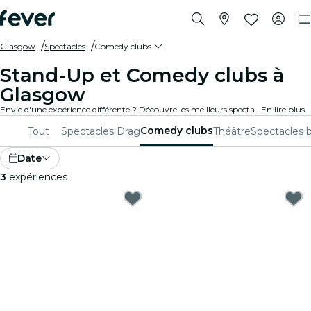
Glasgow
Spectacles
Comedy clubs
Stand-Up et Comedy clubs à
Glasgow
Envie d'une expérience différente ? Découvre les meilleurs spectacles comiques de stand-up et comedy clubs à Glasgow et choisis celui que tu préfères parmi tous ceux disponibles dans ta ville.
En lire plus...
Comedy clubs
Tout
Spectacles Drag
Théâtre
Spectacles b
Date
3
expériences