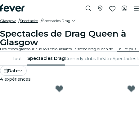
Glasgow
Spectacles
Spectacles Drag
Spectacles de Drag Queen à
Glasgow
Des reines glamour aux rois éblouissants, la scène drag queen de Glasgow offre une célébration vibrante de la diversité, de la créativité et de l'expression de soi. Que tu sois un adepte confirmé ou un nouveau venu sur la scène, tu vas vivre une soirée pleine d'énergie et de moments inoubliables.
En lire plus...
Spectacles Drag
Tout
Comedy clubs
Théâtre
Spectacles 
Date
4
expériences