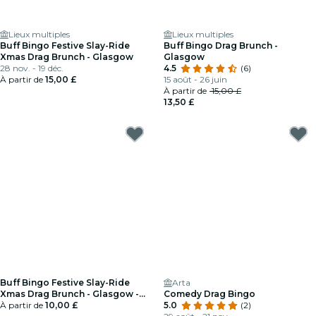
Lieux multiples
Lieux multiples
Buff Bingo Festive Slay-Ride
Buff Bingo Drag Brunch -
Xmas Drag Brunch - Glasgow
Glasgow
28 nov. - 19 déc.
4.5
(6)
À partir de
15,00 £
15 août - 26 juin
À partir de
15,00 £
13,50 £
Buff Bingo Festive Slay-Ride
Arta
Xmas Drag Brunch - Glasgow -
Comedy Drag Bingo
Carte-cadeau
À partir de
10,00 £
5.0
(2)