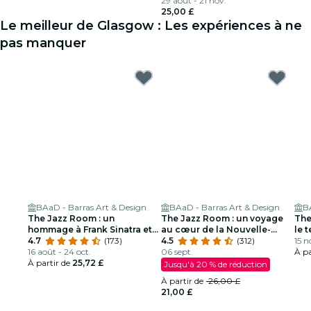
29 août - 21 nov.
25,00 £
Le meilleur de Glasgow : Les expériences à ne
pas manquer
BAaD - Barras Art & Design
BAaD - Barras Art & Design
B
The Jazz Room : un
The Jazz Room : un voyage
The
hommage à Frank Sinatra et
au cœur de la Nouvelle-
le 
Louis Armstrong
4.7
(173)
Orléans
4.5
(312)
15 n
16 août - 24 oct.
06 sept.
À pa
À partir de
25,72 £
Jusqu'à 20 % de réduction
À partir de
26,00 £
21,00 £