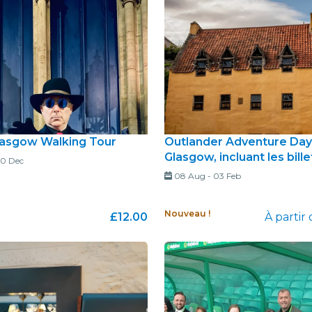
lasgow Walking Tour
Outlander Adventure Day
Glasgow, incluant les bille
0 Dec
08 Aug
-
03 Feb
Nouveau !
£12.00
À partir