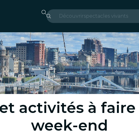
Découvrir
spectacles vivants
Madrid
Candlelight
Londres
expériences et villes
São Paulo
expositions
 activités à fair
Séoul
week-end
visites urbaines
concerts