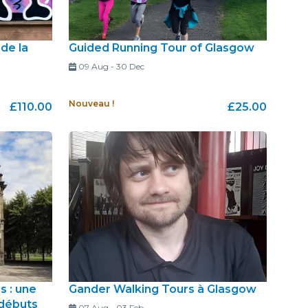
 de la
Guided Running Tour of Glasgow
09 Aug
-
30 Dec
Nouveau !
£110.00
£25.00
s : une
Gander Walking Tours à Glasgow
 débuts
07 Aug
-
03 Feb