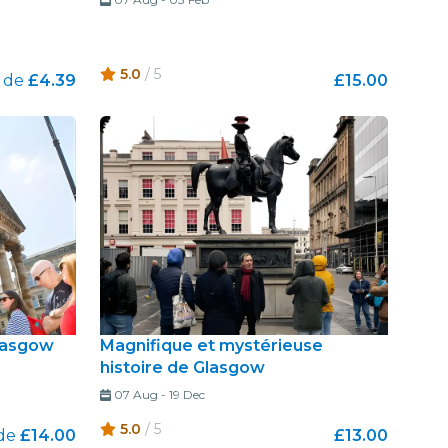
5.0
/ 5
r de
£4.39
£15.00
lasgow
Magnifique et mystérieuse
histoire de Glasgow
07 Aug
-
19 Dec
5.0
/ 5
 de
£14.00
£13.00