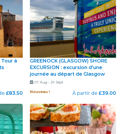
 Tour à
GREENOCK (GLASGOW) SHORE
ts
EXCURSION : excursion d'une
journée au départ de Glasgow
07 Aug
-
29 Sept
Nouveau !
 de
£83.50
À partir de
£39.00