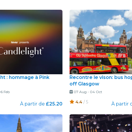
restaurants
cinéma
ght : hommage à Pink
Recontre le vison: bus ho
off Glasgow
6 Feb
07 Aug
-
04 Oct
4.4
/ 5
À partir de
£25.20
À partir 