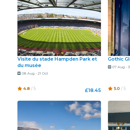
Visite du stade Hampden Park et
Gothic G
du musée
07 Aug
-
3
08 Aug
-
21 Oct
4.8
/ 5
5.0
/ 5
£18.45