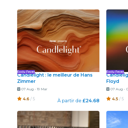
Exclu Fever
Exclu Fever
Candlelight : le meilleur de Hans
Candleli
Zimmer
Floyd
07 Aug
-
19 Mar
07 Aug
-
0
4.6
/ 5
4.5
/ 5
À partir de
£24.68