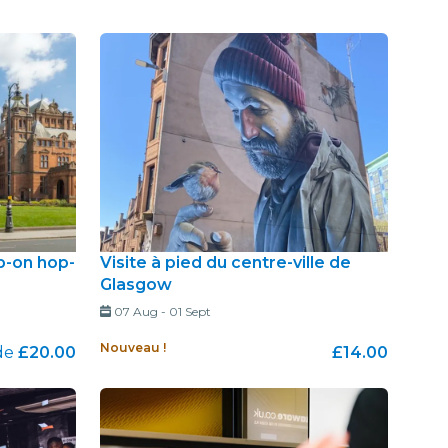
p-on hop-
Visite à pied du centre-ville de
Glasgow
07 Aug
-
01 Sept
Nouveau !
de
£20.00
£14.00