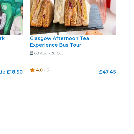
rk
Glasgow Afternoon Tea
Experience Bus Tour
08 Aug
-
20 Oct
4.0
/ 5
 de
£18.50
£47.45