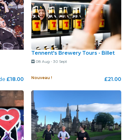
Tennent's Brewery Tours - Billet
08 Aug
-
30 Sept
Nouveau !
 de
£18.00
£21.00