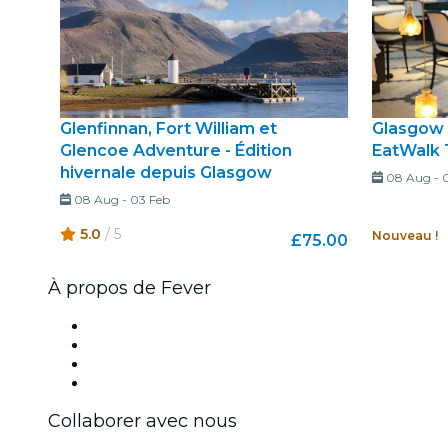
Glenfinnan, Fort William et
Glasgow 
Glencoe Adventure - Édition
EatWalk 
hivernale depuis Glasgow
08 Aug
-
08 Aug
-
03 Feb
5.0
/ 5
Nouveau !
£75.00
À propos de Fever
Presse
Travailler chez Fever
Cartes-cadeaux
Centre d'aide
Collaborer avec nous