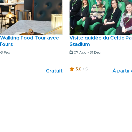
Walking Food Tour avec
Visite guidée du Celtic Pa
Tours
Stadium
03 Feb
07 Aug
-
31 Dec
5.0
/ 5
Gratuit
À partir