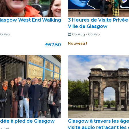
Glasgow West End Walking
3 Heures de Visite Privée
Ville de Glasgow
03 Feb
08 Aug
-
03 Feb
Nouveau !
£67.50
uidée à pied de Glasgow
Glasgow à travers les âge
visite audio retraçant les
3 Feb