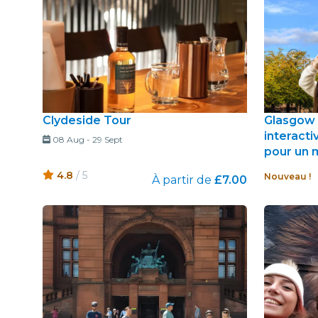
Clydeside Tour
Glasgow 
interacti
08 Aug
-
29 Sept
pour un 
4.8
/ 5
Nouveau !
À partir de
£7.00