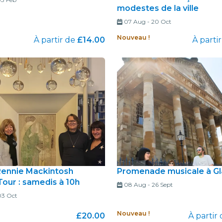
modestes de la ville
07 Aug
-
20 Oct
Nouveau !
À partir de
£14.00
À parti
Rennie Mackintosh
Promenade musicale à G
Tour : samedis à 10h
08 Aug
-
26 Sept
03 Oct
Nouveau !
£20.00
À partir