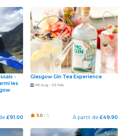
ssais -
Glasgow Gin Tea Experience
armi les
08 Aug
-
03 Feb
sgow
5.0
/ 5
 de
£91.00
À partir de
£49.90