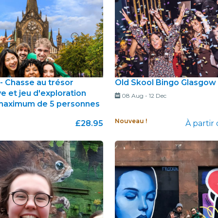
- Chasse au trésor
Old Skool Bingo Glasgow
ve et jeu d'exploration
08 Aug
-
12 Dec
maximum de 5 personnes
Nouveau !
£28.95
À partir