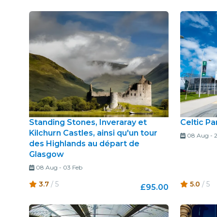
Standing Stones, Inveraray et
Celtic P
Kilchurn Castles, ainsi qu'un tour
08 Aug
-
des Highlands au départ de
Glasgow
08 Aug
-
03 Feb
3.7
/ 5
5.0
/ 5
£95.00