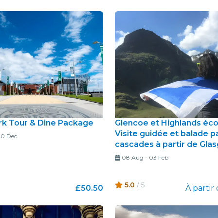
ark Tour & Dine Package
Glencoe et Highlands éco
Visite guidée et balade p
20 Dec
cascades à partir de Gla
08 Aug
-
03 Feb
5.0
/ 5
£50.50
À partir