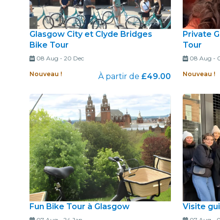
Glasgow City et Clyde Bridges
Private 
Bike Tour
Tour
08 Aug
-
20 Dec
08 Aug
-
Nouveau !
Nouveau !
À partir de
£49.00
Fun Bike Tour à Glasgow
Visite g
07 Aug
-
24 Jan
07 Aug
-
0