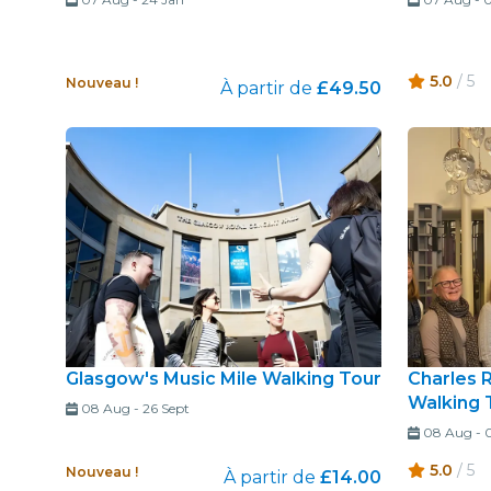
5.0
/ 5
Nouveau !
À partir de
£49.50
Glasgow's Music Mile Walking Tour
Charles 
Walking 
08 Aug
-
26 Sept
08 Aug
-
5.0
/ 5
Nouveau !
À partir de
£14.00