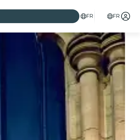
FR
FR