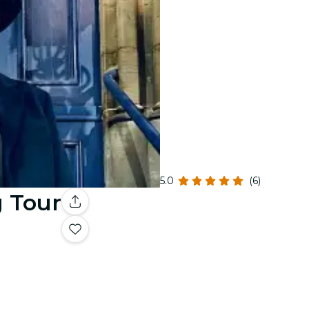
5.0
(6)
 Tour