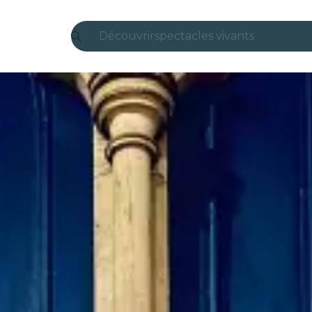
Découvrir
spectacles vivants
Madrid
Candlelight
Londres
expériences et villes
São Paulo
expositions
Séoul
visites urbaines
concerts