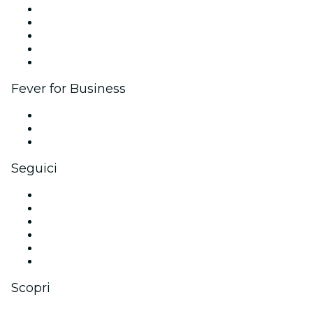
Pubblica il tuo evento
Eventi aziendali & benefit
Programma di affiliazione
Programma Ambassador e Influencer
Brand partnership
Fever for Business
Eventi privati e biglietti di gruppo
Benefit aziendali
Gift card e voucher aziendali
Seguici
Facebook
X (Twitter)
Instagram
TikTok
LinkedIn
Youtube
Scopri