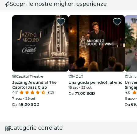
Scopri le nostre migliori esperienze
Capitol Theatre
MDLR
Univ
Jazzing Around al The
Una guida per idioti al vino
Unive
Capitol Jazz Club
18 set - 23 ott
Singa
4.7
(159)
4.8
Da
77,00 SGD
7 ago - 26 set
6 ago -
Da
48,00 SGD
Da
69
Categorie correlate