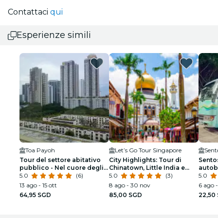
Contattaci
qui
Esperienze simili
Toa Payoh
Let’s Go Tour Singapore
Sent
Tour del settore abitativo
City Highlights: Tour di
Sentos
pubblico - Nel cuore degli
Chinatown, Little India e
autob
HDB
5.0
(6)
Kampong Gelam
5.0
(3)
5.0
13 ago - 15 ott
8 ago - 30 nov
6 ago -
64,95 SGD
85,00 SGD
22,50