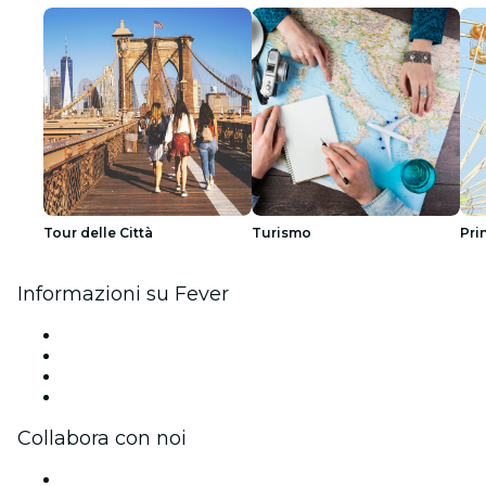
Tour delle Città
Turismo
Pri
Informazioni su Fever
Stampa
Unisciti al team
Carte regalo
Centro assistenza
Collabora con noi
Gestisci il tuo evento