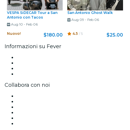
VESPA SiDECAR Tour a San
San Antonio Ghost Walk
Antonio con Tacos
Aug 09
-
Feb 06
Aug 10
-
Feb 06
Nuovo!
4.5
/ 5
$180.00
$25.00
Informazioni su Fever
Stampa
Unisciti al team
Carte regalo
Centro assistenza
Collabora con noi
Gestisci il tuo evento
Pubblica il tuo evento
Eventi aziendali & benefit
Programma di affiliazione
Programma Ambassador e Influencer
Brand partnership