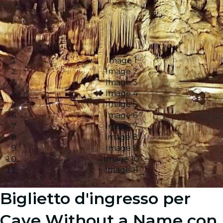
Image 1
Image 2
Image 3
Image 4
Image 5
Image 6
Image 7
Image 8
Image 9
Image 10
Image 11
Biglietto d'ingresso per
Cave Without a Name con