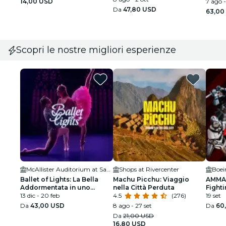
14,00 USD
7 ago -
Da
47,80 USD
63,00
Scopri le nostre migliori esperienze
McAllister Auditorium at San Antonio College
Shops at Rivercenter
Boei
Ballet of Lights: La Bella
Machu Picchu: Viaggio
AMMA:
Addormentata in uno
nella Città Perduta
Fighti
spettacolo scintillante
13 dic - 20 feb
4.5
(276)
19 set
Da
43,00 USD
8 ago - 27 set
Da
60
Da
21,00 USD
16,80 USD