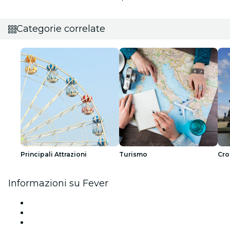
Categorie correlate
Principali Attrazioni
Turismo
Cro
Informazioni su Fever
Stampa
Unisciti al team
Carte regalo