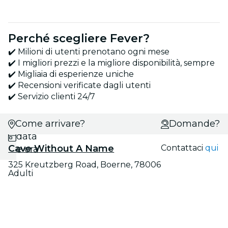
Perché scegliere Fever?
✔️ Milioni di utenti prenotano ogni mese
✔️ I migliori prezzi e la migliore disponibilità, sempre
✔️ Migliaia di esperienze uniche
✔️ Recensioni verificate dagli utenti
✔️ Servizio clienti 24/7
Come arrivare?
Scegli
Domande?
data
Cave Without A Name
Contattaci
qui
e ora
325 Kreutzberg Road, Boerne, 78006
Adulti