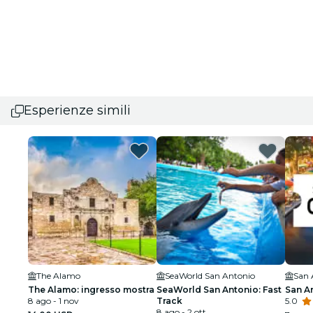
Esperienze simili
The Alamo
SeaWorld San Antonio
San 
The Alamo: ingresso mostra
SeaWorld San Antonio: Fast
San A
8 ago - 1 nov
Track
5.0
8 ago - 2 ott