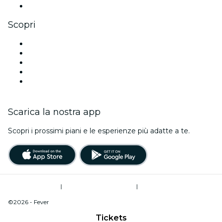
Youtube
Scopri
Luoghi a San Antonio
Oggi
Domani
Questa settimana
Questo fine settimana
Scarica la nostra app
Scopri i prossimi piani e le esperienze più adatte a te.
Termini di utilizzo
|
Informativa sulla privacy
|
Do Not Sell My Personal Information / Cookies Management
©2026 - Fever
Tickets