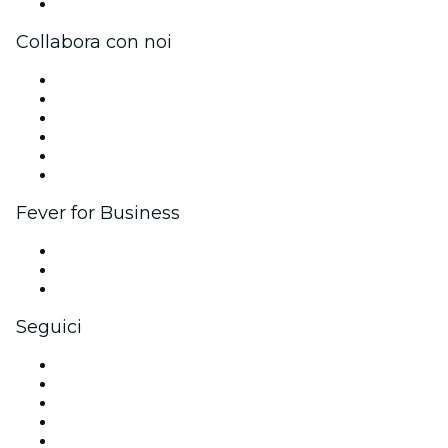
Centro assistenza
Collabora con noi
Gestisci il tuo evento
Pubblica il tuo evento
Eventi aziendali & benefit
Programma di affiliazione
Programma Ambassador e Influencer
Brand partnership
Fever for Business
Eventi privati e biglietti di gruppo
Benefit aziendali
Gift card e voucher aziendali
Seguici
Facebook
X (Twitter)
Instagram
TikTok
LinkedIn