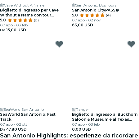
Cave Without A Name
San Antonio Bus Tours
Biglietto d'ingresso per Cave
San Antonio CityPASS®
Without a Name con tour
5.0
(4)
guidato della grotta
5.0
(8)
07 ago - 02 nov
07 ago - 03 feb
63,00 USD
Da
15,00 USD
SeaWorld San Antonio
Ranger
SeaWorld San Antonio: Fast
Biglietto d'ingresso al Buckhorn
Track
Saloon & Museum e al Texas
07 ago - 02 ott
Ranger Museum
07 ago - 03 feb
Da
47,80 USD
0,00 USD
San Antonio Highlights: esperienze da ricordare