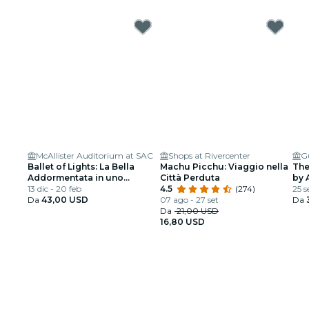
McAllister Auditorium at SAC
Shops at Rivercenter
Ballet of Lights: La Bella
Machu Picchu: Viaggio nella
The
Addormentata in uno
Città Perduta
by 
spettacolo scintillante
13 dic - 20 feb
4.5
(274)
25 s
Da
43,00 USD
07 ago - 27 set
Da
Da
21,00 USD
16,80 USD