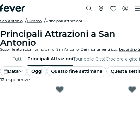
San Antonio
Turismo
Principali Attrazioni
Principali Attrazioni a San
Antonio
Scopri le attrazioni principali di San Antonio. Dai monumenti iconici e ai centri culturali imperdibili, dai parchi mozzafiato ai tesori nascosti, esplora i luoghi da non perdere con queste esperienze. Scopri cosa rende San Antonio davvero unica!
Leggi di più
Principali Attrazioni
Tutti
Tour delle Città
Crociere e gite 
Data
Oggi
Questo fine settimana
Questa sett
12
esperienze