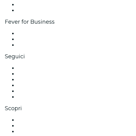
Programma Ambassador e Influencer
Brand partnership
Fever for Business
Eventi privati e biglietti di gruppo
Benefit aziendali
Gift card e voucher aziendali
Seguici
Facebook
X (Twitter)
Instagram
TikTok
LinkedIn
Youtube
Scopri
Luoghi a San Antonio
Oggi
Domani