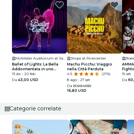
McAllister Auditorium at San Antonio College
Shops at Rivercenter
Boei
Ballet of Lights: La Bella
Machu Picchu: Viaggio
AMMA:
Addormentata in uno
nella Città Perduta
Fighti
spettacolo scintillante
13 dic - 20 feb
4.5
(276)
19 set
Da
43,00 USD
8 ago - 27 set
Da
60
Da
21,00 USD
16,80 USD
Categorie correlate