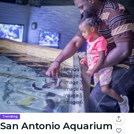
Image 1
Image 2
Image 3
Image 4
Image 5
Image 6
Trending
San Antonio Aquarium