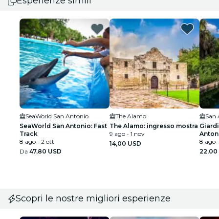
Esperienze simili
SeaWorld San Antonio
The Alamo
SeaWorld San Antonio: Fast
The Alamo: ingresso mostra
Giard
Track
9 ago - 1 nov
Antoni
8 ago - 2 ott
d'ing
8 ago -
14,00 USD
Da
47,80 USD
22,00
Scopri le nostre migliori esperienze