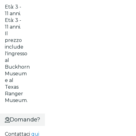
Età: 3 -
11 anni.
Età: 3 -
11 anni.
Il
prezzo
include
l'ingresso
al
Buckhorn
Museum
e al
Texas
Ranger
Museum.
Domande?
Contattaci
qui