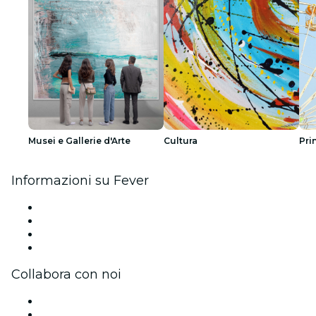
Musei e Gallerie d'Arte
Cultura
Pri
Informazioni su Fever
Stampa
Unisciti al team
Carte regalo
Centro assistenza
Collabora con noi
Gestisci il tuo evento
Pubblica il tuo evento