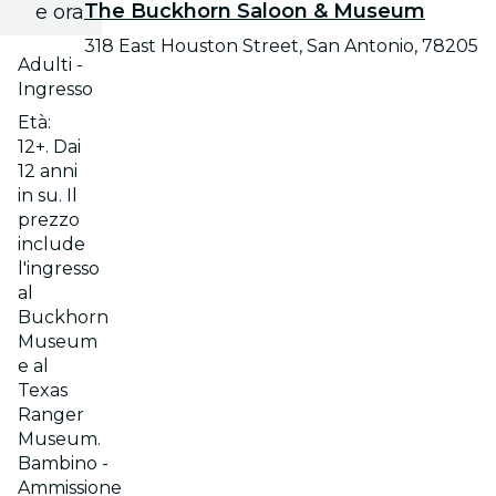
The Buckhorn Saloon & Museum
e ora
318 East Houston Street, San Antonio, 78205
Adulti -
Ingresso
Età:
12+. Dai
12 anni
in su. Il
prezzo
include
l'ingresso
al
Buckhorn
Museum
e al
Texas
Ranger
Museum.
Bambino -
Ammissione