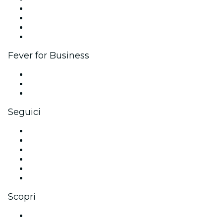
Eventi aziendali & benefit
Programma di affiliazione
Programma Ambassador e Influencer
Brand partnership
Fever for Business
Eventi privati e biglietti di gruppo
Benefit aziendali
Gift card e voucher aziendali
Seguici
Facebook
X (Twitter)
Instagram
TikTok
LinkedIn
Youtube
Scopri
Luoghi a San Antonio