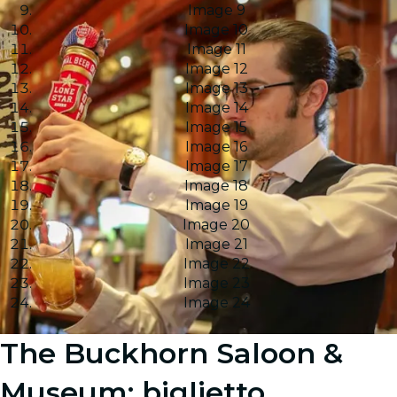
Image 9
Image 10
Image 11
Image 12
Image 13
Image 14
Image 15
Image 16
Image 17
Image 18
Image 19
Image 20
Image 21
Image 22
Image 23
Image 24
The Buckhorn Saloon &
Museum: biglietto