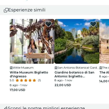
Esperienze simili
Witte Museum
San Antonio Botanical Gardens
The 
Witte Museum: Biglietto
Giardino botanico di San
The A
d'ingresso
Antonio: biglietto
8 ago -
5.0
(1)
d'ingresso
8 ago - 1 nov
14,00
8 ago - 1 nov
22,00 USD
17,00 USD
Scopri le nostre migliori esperienze