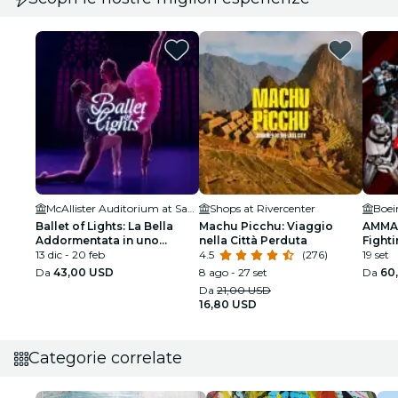
McAllister Auditorium at San Antonio College
Shops at Rivercenter
Boei
Ballet of Lights: La Bella
Machu Picchu: Viaggio
AMMA:
Addormentata in uno
nella Città Perduta
Fighti
spettacolo scintillante
13 dic - 20 feb
4.5
(276)
19 set
Da
43,00 USD
8 ago - 27 set
Da
60
Da
21,00 USD
16,80 USD
Categorie correlate