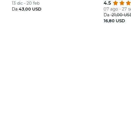
4.5
13 dic - 20 feb
scintillante
Da
43,00 USD
07 ago - 27 s
Da
21,00 US
16,80 USD