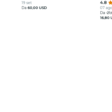
4.8
19 set
Da
60,00 USD
07 ago
Da
21
16,80