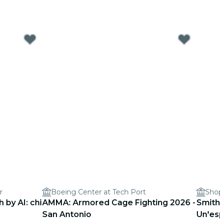
r
Boeing Center at Tech Port
Shop
 by AI: chi
AMMA: Armored Cage Fighting 2026 -
Smith
San Antonio
Un'es