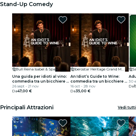
Stand-Up Comedy
Bull Reina Isabel & Spa
Iberostar Heritage Grand Mencey
S
Una guida per idioti al vino:
An Idiot’s Guide to Wine:
Adu
commedia tra un bicchiere e
commedia tra un bicchiere e
30 
l’altro
26 sept - 21 nov
l’altro
16 oct - 28 nov
Da
1
Da
47,00 €
Da
35,00 €
Principali Attrazioni
Vedi tutti