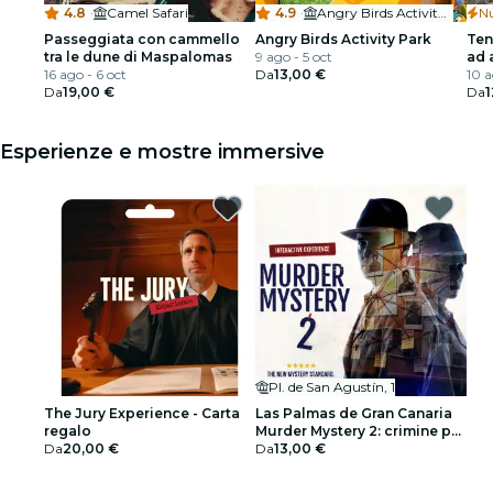
4.8
·
Camel Safari
4.9
·
Angry Birds Activity Park Gran Canaria
N
Passeggiata con cammello
Angry Birds Activity Park
Ten
tra le dune di Maspalomas
9 ago - 5 oct
ad 
16 ago - 6 oct
Da
13,00 €
10 a
Da
19,00 €
Da
1
Esperienze e mostre immersive
Pl. de San Agustín, 1
The Jury Experience - Carta
Las Palmas de Gran Canaria
regalo
Murder Mystery 2: crimine per
Da
20,00 €
una serata da sogno
Da
13,00 €