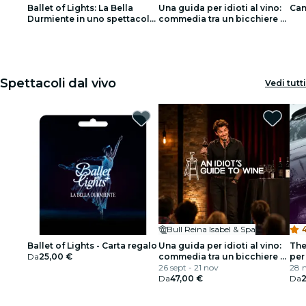
Ballet of Lights: La Bella
Una guida per idioti al vino:
Can
Ristoranti
Durmiente in uno spettacolo
commedia tra un bicchiere e
sdplyaming
l’altro
1
1
2
2
3
3
Cinema
Spettacoli dal vivo
Vedi tutti
Bull Reina Isabel & Spa
4
Ballet of Lights - Carta regalo
Una guida per idioti al vino:
The
Da
25,00 €
commedia tra un bicchiere e
per
l’altro
26 sept - 21 nov
28 n
Da
47,00 €
Da
2