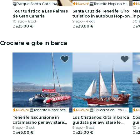
Parque Santa Catalina
Nuovo!
·
Tenerife Hop-on Hop-off Tours
N
Tour turistico a Las Palmas
Santa Cruz de Tenerife: Giro
Mas
de Gran Canaria
turistico in autobus Hop-on
in 
10 ago - 6 oct
Hop-off da 24 o 48 ore
9 ago - 4 oct
Tra
30 a
Da
25,00 €
Da
29,00 €
Deg
Da
7
Crociere e gite in barca
Nuovo!
·
Tenerife water activities
Nuovo!
·
Cruceros en Los Cristianos
N
Tenerife: Escursione in
Los Cristianos: Gita in barca
Cos
catamarano per avvistare
guidata per avvistare le
gui
delfini e balene + pranzo +
9 ago - 3 oct
balene
9 ago - 5 oct
bal
10 a
trasferimenti
Da
46,00 €
Da
25,00 €
Da
2