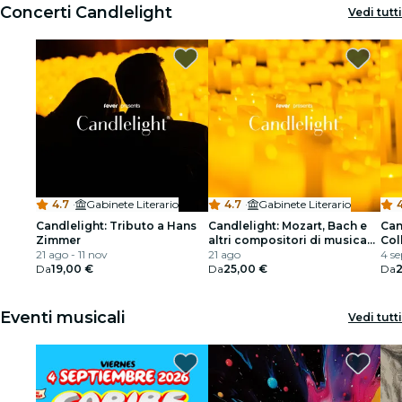
Concerti Candlelight
Vedi tutti
4.7
·
Gabinete Literario
4.7
·
Gabinete Literario
Candlelight: Tributo a Hans
Candlelight: Mozart, Bach e
Can
Zimmer
altri compositori di musica
Col
21 ago - 11 nov
classica
21 ago
4 se
Da
19,00 €
Da
25,00 €
Da
2
Eventi musicali
Vedi tutti