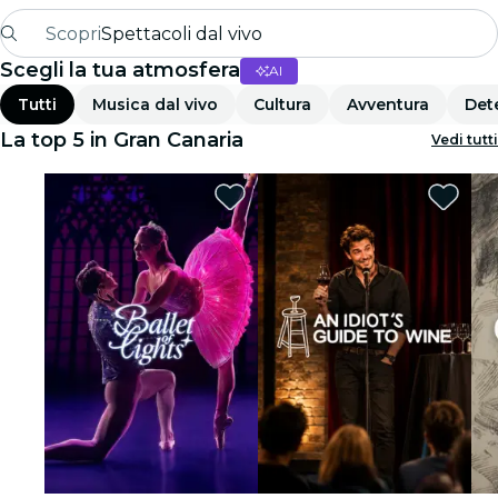
Scopri
Spettacoli dal vivo
Scegli la tua atmosfera
AI
Madrid
Tutti
Musica dal vivo
Cultura
Avventura
Det
Candlelight
La top 5 in Gran Canaria
Vedi tutti
Londra
Esperienze e città
San Paolo
Mostre
Seoul
Tour città
Concerti