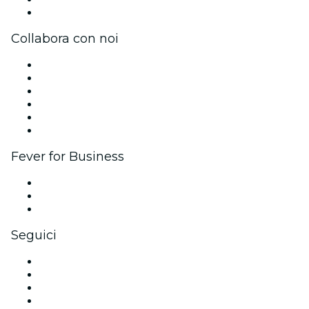
Centro assistenza
Collabora con noi
Gestisci il tuo evento
Pubblica il tuo evento
Eventi aziendali & benefit
Programma di affiliazione
Programma Ambassador e Influencer
Brand partnership
Fever for Business
Eventi privati e biglietti di gruppo
Benefit aziendali
Gift card e voucher aziendali
Seguici
Facebook
X (Twitter)
Instagram
TikTok