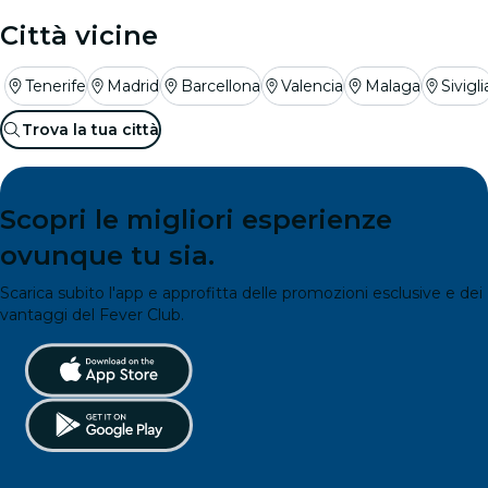
Città vicine
Tenerife
Madrid
Barcellona
Valencia
Malaga
Sivigli
Trova la tua città
Scopri le migliori esperienze
ovunque tu sia.
Scarica subito l'app e approfitta delle promozioni esclusive e dei
vantaggi del Fever Club.