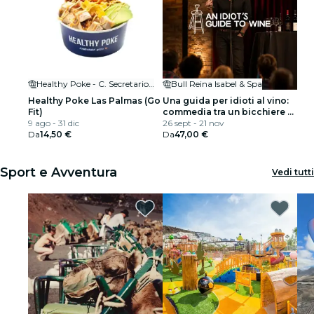
Healthy Poke - C. Secretario Padilla
Bull Reina Isabel & Spa
Healthy Poke Las Palmas (Go
Una guida per idioti al vino:
Fit)
commedia tra un bicchiere e
9 ago - 31 dic
l’altro
26 sept - 21 nov
Da
14,50 €
Da
47,00 €
Sport e Avventura
Vedi tutti