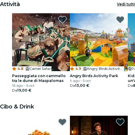
Attività
Vedi tutti
4.8
·
Camel Safari
4.9
·
Angry Birds Activity Park Gran Canaria
Passeggiata con cammello
Angry Birds Activity Park
Kid
tra le dune di Maspalomas
9 ago - 5 oct
un'
16 ago - 6 oct
Da
13,00 €
per
Da
Da
19,00 €
Cibo & Drink