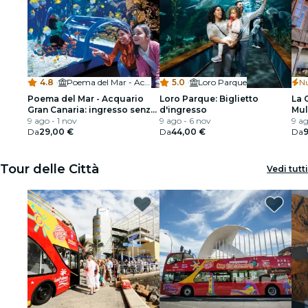
4.8
·
Poema del Mar - Acuario Gran Canaria
5.0
·
Loro Parque
N
Poema del Mar - Acquario
Loro Parque: Biglietto
La 
Gran Canaria: ingresso senza
d'ingresso
Mul
fila
9 ago - 1 nov
9 ago - 6 nov
Aud
9 ag
Da
29,00 €
Da
44,00 €
Da
9
Tour delle Città
Vedi tutti