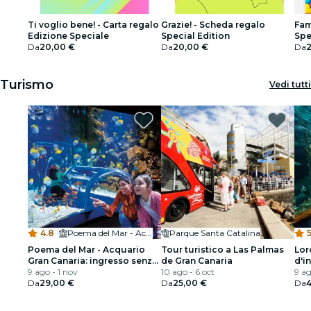
Ti voglio bene! - Carta regalo
Grazie! - Scheda regalo
Fam
Edizione Speciale
Special Edition
Spe
Da
20,00 €
Da
20,00 €
Da
Turismo
Vedi tutti
4.8
·
Poema del Mar - Acuario Gran Canaria
Parque Santa Catalina
5
Poema del Mar - Acquario
Tour turistico a Las Palmas
Lor
Gran Canaria: ingresso senza
de Gran Canaria
d'i
fila
9 ago - 1 nov
10 ago - 6 oct
9 ag
Da
29,00 €
Da
25,00 €
Da