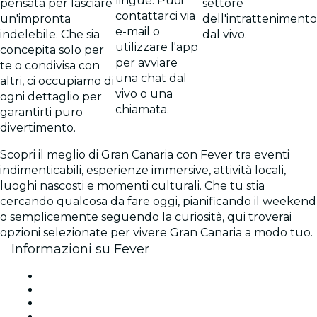
lingue. Puoi
pensata per lasciare
settore
contattarci via
un'impronta
dell'intrattenimento
e-mail o
indelebile. Che sia
dal vivo.
utilizzare l'app
concepita solo per
per avviare
te o condivisa con
una chat dal
altri, ci occupiamo di
vivo o una
ogni dettaglio per
chiamata.
garantirti puro
divertimento.
Scopri il meglio di Gran Canaria con Fever tra eventi
indimenticabili, esperienze immersive, attività locali,
luoghi nascosti e momenti culturali. Che tu stia
cercando qualcosa da fare oggi, pianificando il weekend
o semplicemente seguendo la curiosità, qui troverai
opzioni selezionate per vivere Gran Canaria a modo tuo.
Informazioni su Fever
Stampa
Unisciti al team
Borse di studio Fever per l'eccellenza
Carte regalo