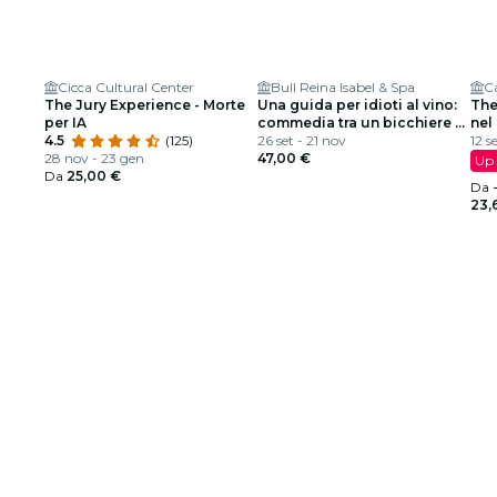
Cicca Cultural Center
Bull Reina Isabel & Spa
Ca
The Jury Experience - Morte
Una guida per idioti al vino:
The
per IA
commedia tra un bicchiere e
nel
4.5
(125)
l’altro
26 set - 21 nov
12 s
28 nov - 23 gen
47,00 €
Up 
Da
25,00 €
Da
23,