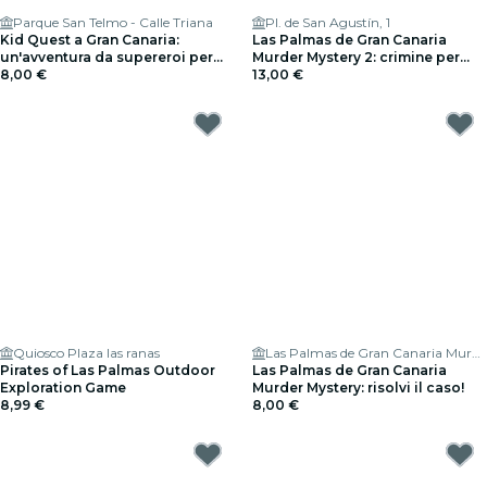
Parque San Telmo - Calle Triana
Pl. de San Agustín, 1
Kid Quest a Gran Canaria:
Las Palmas de Gran Canaria
un'avventura da supereroi per
Murder Mystery 2: crimine per
bambini (da 4 a 8 anni)
8,00 €
una serata da sogno
13,00 €
Quiosco Plaza las ranas
Las Palmas de Gran Canaria Murder Mystery: Solve the case
Pirates of Las Palmas Outdoor
Las Palmas de Gran Canaria
Exploration Game
Murder Mystery: risolvi il caso!
8,99 €
8,00 €