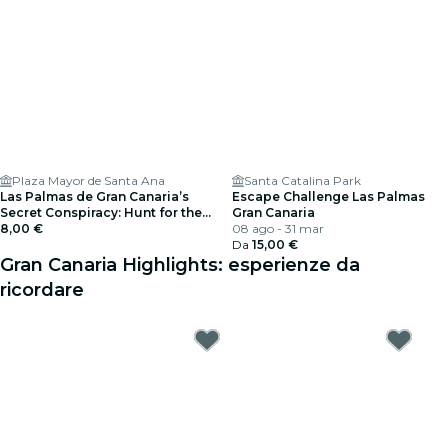
Plaza Mayor de Santa Ana
Santa Catalina Park
Las Palmas de Gran Canaria’s
Escape Challenge Las Palmas
Secret Conspiracy: Hunt for the
Gran Canaria
Files
8,00 €
08 ago - 31 mar
Da
15,00 €
Gran Canaria Highlights: esperienze da
ricordare