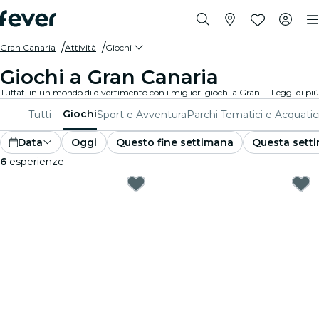
Gran Canaria
Attività
Giochi
Giochi a Gran Canaria
Tuffati in un mondo di divertimento con i migliori giochi a Gran Canaria. Dai giochi da tavolo alle esperienze di realtà virtuale, c'è qualcosa per tutti i gusti.
Leggi di più
Giochi
Tutti
Sport e Avventura
Parchi Tematici e Acquatic
Data
Oggi
Questo fine settimana
Questa sett
6
esperienze