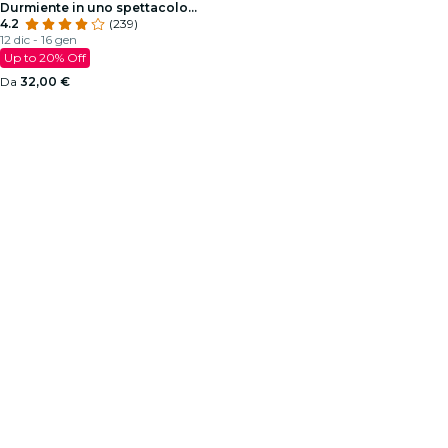
Durmiente in uno spettacolo
sdplyaming
4.2
(239)
12 dic - 16 gen
Up to 20% Off
Da
32,00 €