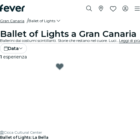
Gran Canaria
Ballet of Lights
Ballet of Lights a Gran Canaria
Ballerini dai costumi scintillanti. Storie che restano nel cuore. Luci che incantano. Scopri il balletto classico in una nuova veste: i tuoi spettacoli preferiti, reinventati in un’esperienza unica e mozzafiato.
Leggi di più
Data
1
esperienza
Cicca Cultural Center
Ballet of Lights: La Bella