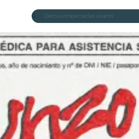
Découvrir
spectacles vivants
Madrid
Candlelight
Londres
expériences et villes
São Paulo
expositions
Séoul
visites urbaines
concerts