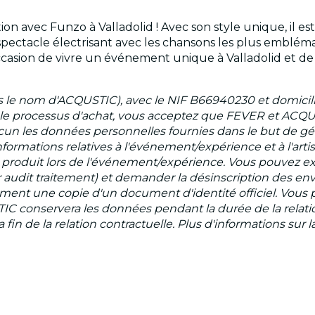
tion avec Funzo à Valladolid ! Avec son style unique, il 
ectacle électrisant avec les chansons les plus emblémati
asion de vivre un événement unique à Valladolid et de 
e nom d'ACQUSTIC), avec le NIF B66940230 et domicilié 
t le processus d'achat, vous acceptez que FEVER et ACQ
cun les données personnelles fournies dans le but de gér
nformations relatives à l'événement/expérience et à l'arti
 se produit lors de l'événement/expérience. Vous pouvez exe
oser audit traitement) et demander la désinscription des 
ement une copie d'un document d'identité officiel. Vous
TIC conservera les données pendant la durée de la relati
 la fin de la relation contractuelle. Plus d'informations su