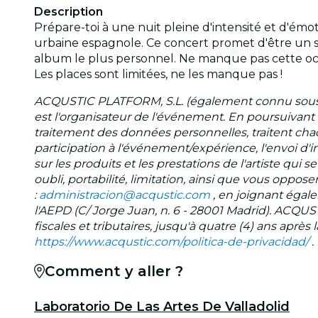
Description
Prépare-toi à une nuit pleine d'intensité et d'émo
urbaine espagnole. Ce concert promet d'être un sp
album le plus personnel. Ne manque pas cette occ
Les places sont limitées, ne les manque pas !
ACQUSTIC PLATFORM, S.L. (également connu sous l
est l'organisateur de l'événement. En poursuivan
traitement des données personnelles, traitent cha
participation à l'événement/expérience, l'envoi d'i
sur les produits et les prestations de l'artiste qui
oubli, portabilité, limitation, ainsi que vous opp
:
administracion@acqustic.com
, en joignant égal
l'AEPD (C/ Jorge Juan, n. 6 - 28001 Madrid). ACQUS
fiscales et tributaires, jusqu'à quatre (4) ans après
https://www.acqustic.com/politica-de-privacidad/
.
Comment y aller ?
Laboratorio De Las Artes De Valladolid