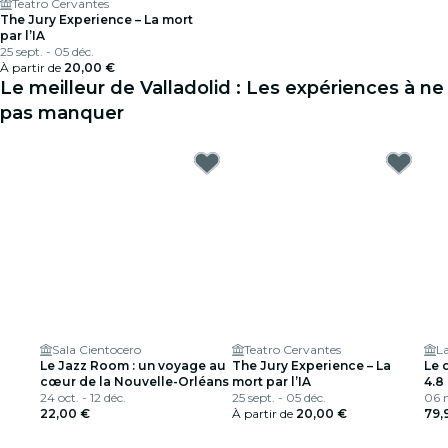
Teatro Cervantes
The Jury Experience – La mort
par l’IA
25 sept. - 05 déc.
À partir de
20,00 €
Le meilleur de Valladolid : Les expériences à ne
pas manquer
Sala Cientocero
Teatro Cervantes
La
Le Jazz Room : un voyage au
The Jury Experience – La
Le 
cœur de la Nouvelle-Orléans
mort par l’IA
4.8
24 oct. - 12 déc.
25 sept. - 05 déc.
06 n
22,00 €
À partir de
20,00 €
79,