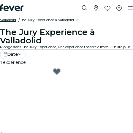
Valladolid
The Jury Experience à Valladolid
The Jury Experience à
Valladolid
Plonge dans The Jury Experience, une expérience théâtrale immersive où tu endosses le rôle de juré·e. Entre passions fatales et affaires médicales controversées, chaque procès révèle son lot de secrets et de drames. À toi d’examiner les preuves, d’écouter les arguments et de décider du sort de l’accusé·e.
En lire plus...
Date
1
expérience