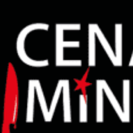
restaurants
cinéma