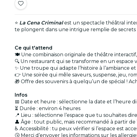
⭐
La Cena Criminal
est un spectacle théâtral inte
te plongent dans une intrigue remplie de secrets
Ce qui t'attend
🍽️ Une combinaison originale de théâtre interact
🔍 Un restaurant qui se transforme en un espace v
✨ Une troupe qui adapte l’histoire à l’ambiance et
👉 Une soirée qui mêle saveurs, suspense, jeu, ro
🎁 Offre des souvenirs à quelqu’un de spécial ! 
Infos
📅 Date et heure : sélectionne la date et l’heure d
⏳ Durée : environ 4 heures
📍 Lieu : sélectionne l’espace que tu souhaites dir
👤 Âge : tout public, mais recommandé à partir de 
♿ Accessibilité : tu peux vérifier si l’espace est a
🤧 Merci d’envoyer les informations sur les allergi