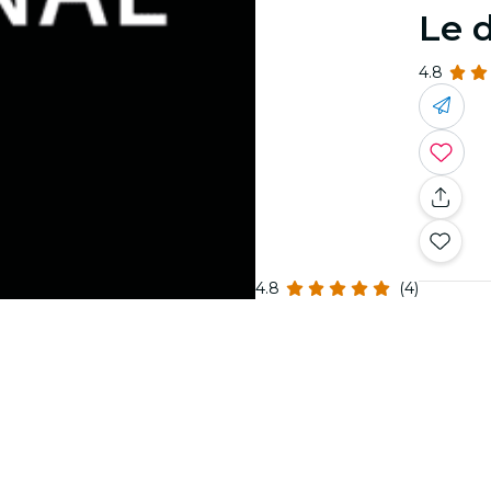
Le 
4.8
4.8
(4)