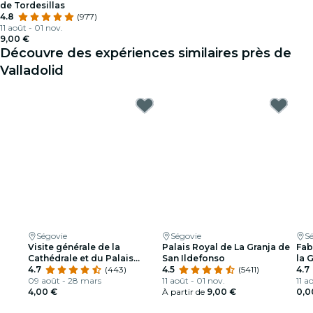
de Tordesillas
4.8
(977)
11 août - 01 nov.
9,00 €
Découvre des expériences similaires près de
Valladolid
Ségovie
Ségovie
S
Visite générale de la
Palais Royal de La Granja de
Fab
Cathédrale et du Palais
San Ildefonso
la 
épiscopal
4.7
(443)
4.5
(5411)
4.7
09 août - 28 mars
11 août - 01 nov.
11 a
4,00 €
À partir de
9,00 €
0,0