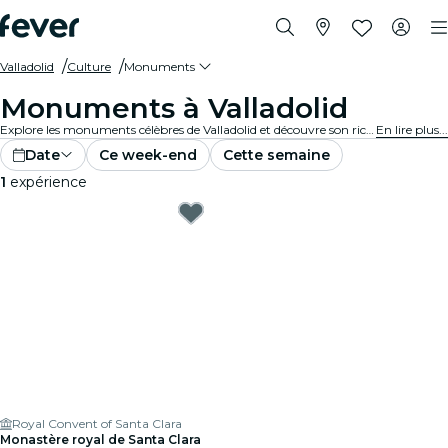
Valladolid
Culture
Monuments
Monuments à Valladolid
Explore les monuments célèbres de Valladolid et découvre son riche patrimoine culturel. Des sites emblématiques aux merveilles architecturales, ces lieux offrent un aperçu du passé et du présent de Valladolid. Prépare-toi pour une expérience inoubliable.
En lire plus...
Date
Ce week-end
Cette semaine
1
expérience
Royal Convent of Santa Clara
Monastère royal de Santa Clara