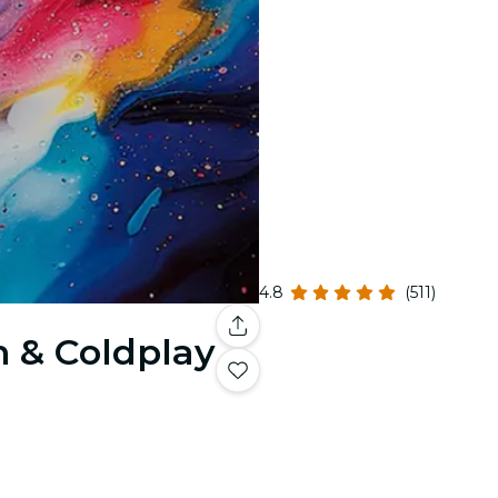
4.8
(511)
n & Coldplay