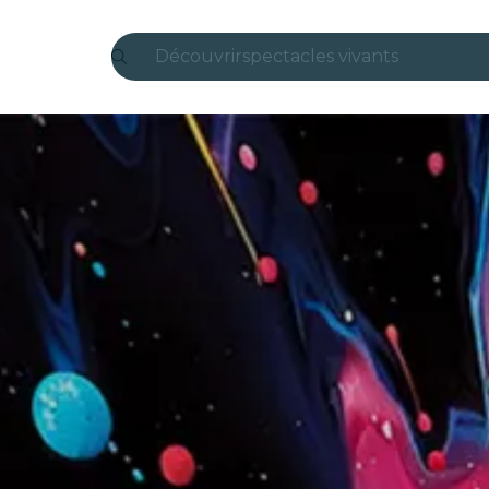
Découvrir
spectacles vivants
Madrid
Candlelight
Londres
expériences et villes
São Paulo
expositions
Séoul
visites urbaines
concerts