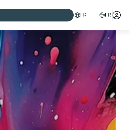
FR
FR