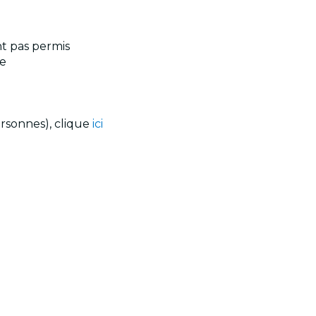
nt pas permis
te
ersonnes), clique
ici