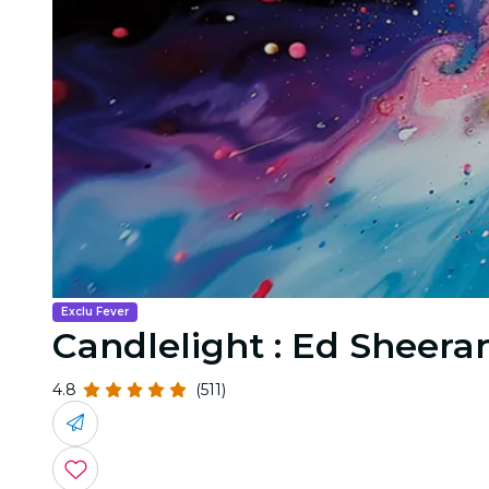
Exclu Fever
Candlelight : Ed Sheera
4.8
(511)