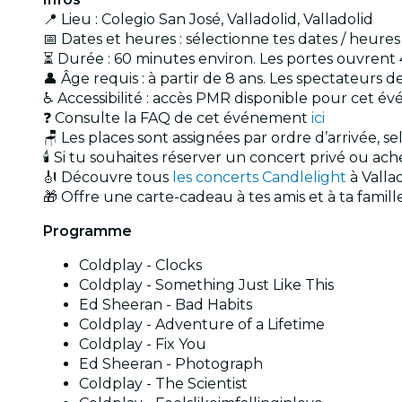
📍 Lieu : Colegio San José, Valladolid, Valladolid
📅 Dates et heures : sélectionne tes dates / heure
⏳ Durée : 60 minutes environ. Les portes ouvrent 
👤 Âge requis : à partir de 8 ans. Les spectateur
♿ Accessibilité : accès PMR disponible pour cet 
❓ Consulte la FAQ de cet événement
ici
🪑 Les places sont assignées par ordre d’arrivée, s
🕯️ Si tu souhaites réserver un concert privé ou a
🎻 Découvre tous
les concerts Candlelight
à Valla
🎁 Offre une carte-cadeau à tes amis et à ta famil
Programme
Coldplay - Clocks
Coldplay - Something Just Like This
Ed Sheeran - Bad Habits
Coldplay - Adventure of a Lifetime
Coldplay - Fix You
Ed Sheeran - Photograph
Coldplay - The Scientist