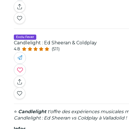
Exclu Fever
Candlelight : Ed Sheeran & Coldplay
4.8
(511)
⭐
Candlelight
t'offre des expériences musicales m
Candlelight : Ed Sheeran vs Coldplay à Valladolid !
Infos