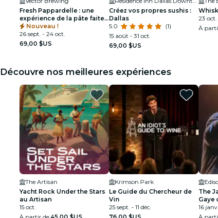
Vector Brewing
Residence Inn Dallas Downtown
The
Fresh Pappardelle : une
Créez vos propres sushis :
Whisk
expérience de la pâte faite
Dallas
23 oct.
main
Nouveau !
5.0
(1)
À part
26 sept. - 24 oct.
15 août - 31 oct.
69,00 $US
69,00 $US
Découvre nos meilleures expériences
The Artisan
Krimson Park
Edis
Yacht Rock Under the Stars
Le Guide du Chercheur de
The J
au Artisan
Vin
Gaye 
15 oct.
25 sept. - 11 déc.
16 janv.
À partir de
45,00 $US
76,00 $US
À part