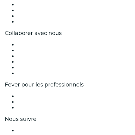
Presse
Travailler chez Fever
Cartes-cadeaux
Centre d'aide
Collaborer avec nous
Fever Zone
Publiez votre événement
Événements d'entreprise et avantages
Programme d'affiliation
Programme d'ambassadeurs et d'influenceurs
Partenariats avec des marques
Fever pour les professionnels
Événements privés et billets de groupe
Avantages pour les entreprises
Coupons et cartes cadeaux pour les entreprises
Nous suivre
Facebook