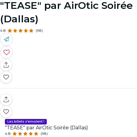
"TEASE" par AirOtic Soirée
(Dallas)
4.8
(98)
Les billets s'envolent !
"TEASE" par AirOtic Soirée (Dallas)
4.8
(98)