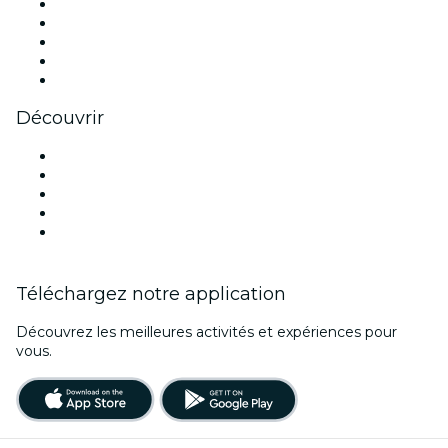
X (Twitter)
Instagram
TikTok
LinkedIn
Youtube
Découvrir
Lieux d'événements à Dallas
Aujourd'hui
Demain
Cette semaine
Ce week-end
Téléchargez notre application
Découvrez les meilleures activités et expériences pour
vous.