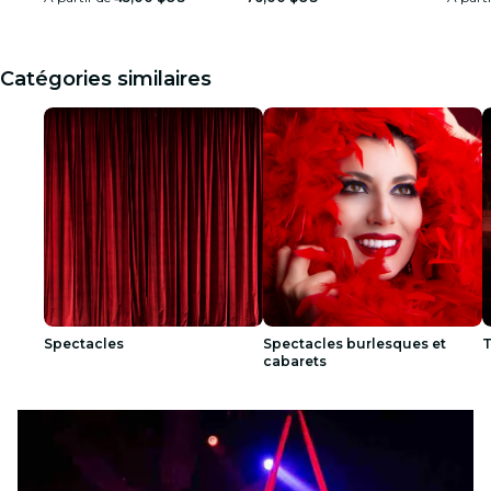
Catégories similaires
Spectacles
Spectacles burlesques et
T
cabarets