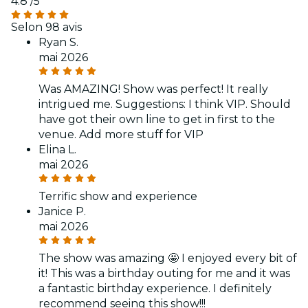
4.8
/5
Selon 98 avis
Ryan S.
mai 2026
Was AMAZING! Show was perfect! It really
intrigued me. Suggestions: I think VIP. Should
have got their own line to get in first to the
venue. Add more stuff for VIP
Elina L.
mai 2026
Terrific show and experience
Janice P.
mai 2026
The show was amazing 🤩 I enjoyed every bit of
it! This was a birthday outing for me and it was
a fantastic birthday experience. I definitely
recommend seeing this show!!!