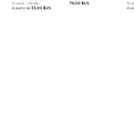
14 août - 06 déc.
76,00 $US
16 a
À partir de
33,00 $US
À pa