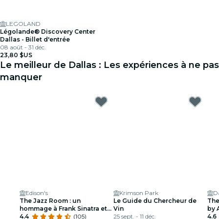
LEGOLAND
Légolande® Discovery Center
Dallas - Billet d'entrée
08 août - 31 déc.
23,80 $US
Le meilleur de Dallas : Les expériences à ne pas
manquer
Edison's
Krimson Park
Da
The Jazz Room : un
Le Guide du Chercheur de
The
hommage à Frank Sinatra et
Vin
by A
Louis Armstrong
4.4
(105)
25 sept. - 11 déc.
jus
4.6