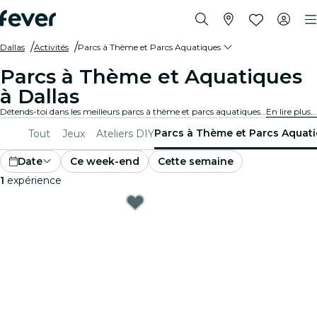
Dallas
Activités
Parcs à Thème et Parcs Aquatiques
Parcs à Thème et Aquatiques
à Dallas
Détends-toi dans les meilleurs parcs à thème et parcs aquatiques de Dallas. Profite des manèges exaltants, des toboggans aquatiques et des attractions pour toute la famille pour une journée de loisirs inoubliables.
En lire plus...
Parcs à Thème et Parcs Aquat
Tout
Jeux
Ateliers DIY
Date
Ce week-end
Cette semaine
1
expérience