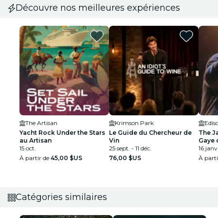
Découvre nos meilleures expériences
The Artisan
Krimson Park
Edis
Yacht Rock Under the Stars
Le Guide du Chercheur de
The J
au Artisan
Vin
Gaye 
15 oct.
25 sept. - 11 déc.
16 janv.
À partir de
45,00 $US
76,00 $US
À part
Catégories similaires