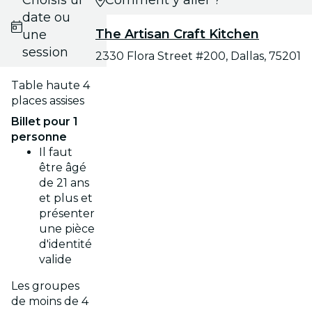
Choisis une
Comment y aller ?
date ou
The Artisan Craft Kitchen
une
session
2330 Flora Street #200, Dallas, 75201
Table haute 4
places assises
Billet pour 1
personne
Il faut
être âgé
de 21 ans
et plus et
présenter
une pièce
d'identité
valide
Les groupes
de moins de 4