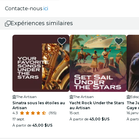
Contacte-nous
ici
Expériences similaires
The Artisan
The Artisan
Edis
Sinatra sous les étoiles au
Yacht Rock Under the Stars
The J
Artisan
au Artisan
Gaye 
4.3
(195)
15 oct.
16 janv.
17 sept.
À partir de
45,00 $US
À part
À partir de
45,00 $US