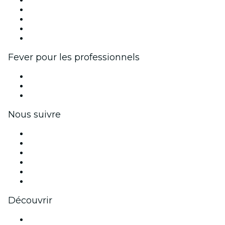
Publiez votre événement
Événements d'entreprise et avantages
Programme d'affiliation
Programme d'ambassadeurs et d'influenceurs
Partenariats avec des marques
Fever pour les professionnels
Événements privés et billets de groupe
Avantages pour les entreprises
Coupons et cartes cadeaux pour les entreprises
Nous suivre
Facebook
X (Twitter)
Instagram
TikTok
LinkedIn
Youtube
Découvrir
Lieux d'événements à Dallas