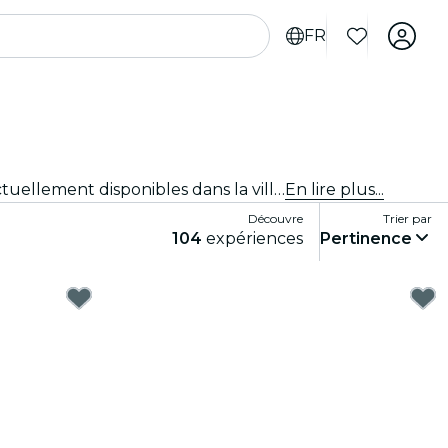
FR
Tu ne sais pas quoi faire à Dallas ? Consulte notre sélection et découvre les meilleures expériences et activités actuellement disponibles dans la ville.
En lire plus...
Découvre
Trier par
104
expériences
Pertinence