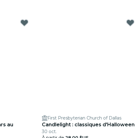
First Presbyterian Church of Dallas
rs au
Candlelight : classiques d'Halloween
30 oct.
À partir de
28,00 $US