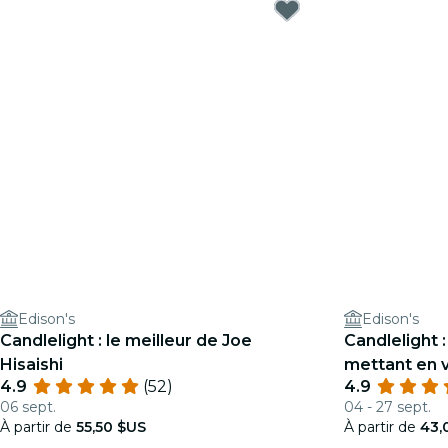
Edison's
Edison's
Candlelight : le meilleur de Joe
Candlelight :
Hisaishi
mettant en 
4.9
(52)
4.9
Prince, Chil
06 sept.
04 - 27 sept.
À partir de
55,50 $US
À partir de
43,