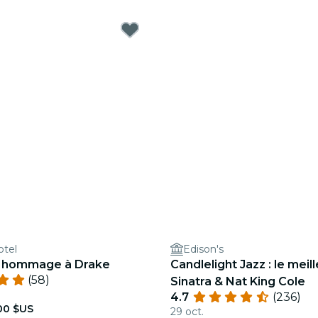
otel
Edison's
 : hommage à Drake
Candlelight Jazz : le meil
(58)
Sinatra & Nat King Cole
4.7
(236)
00 $US
29 oct.