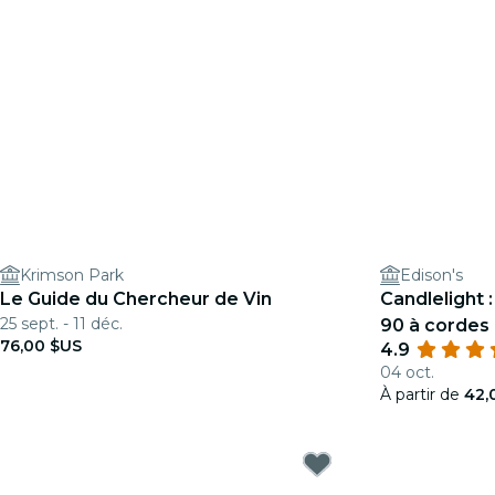
Krimson Park
Edison's
Le Guide du Chercheur de Vin
Candlelight 
25 sept. - 11 déc.
90 à cordes
76,00 $US
4.9
04 oct.
À partir de
42,