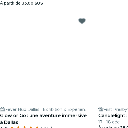
À partir de
33,00 $US
Fever Hub Dallas | Exhibition & Experience Center
First Presby
Glow or Go : une aventure immersive
Candlelight 
17 - 18 déc.
à Dallas
À partir de
28,