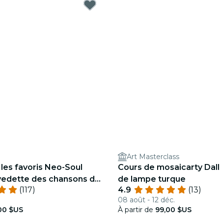
Art Masterclass
 les favoris Neo-Soul
Cours de mosaicarty Dalla
vedette des chansons de
de lampe turque
(117)
4.9
(13)
dish Gambino, et plus
08 août - 12 déc.
00 $US
À partir de
99,00 $US