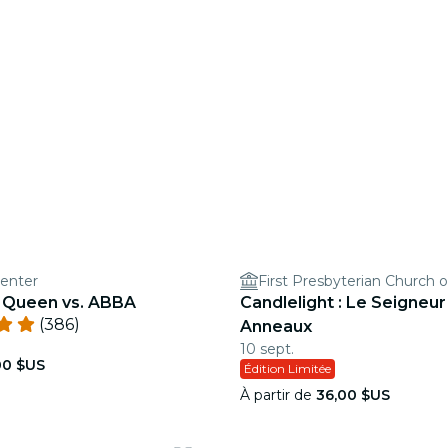
Center
First Presbyterian Church o
: Queen vs. ABBA
Candlelight : Le Seigneur
(386)
Anneaux
10 sept.
00 $US
Édition Limitée
À partir de
36,00 $US