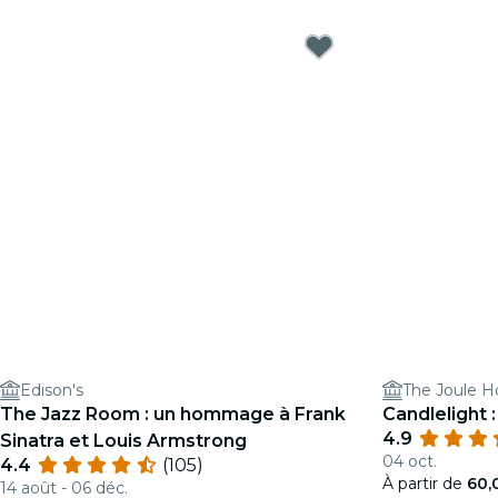
Edison's
The Joule H
The Jazz Room : un hommage à Frank
Candlelight
4.9
Sinatra et Louis Armstrong
04 oct.
4.4
(105)
À partir de
60,
14 août - 06 déc.