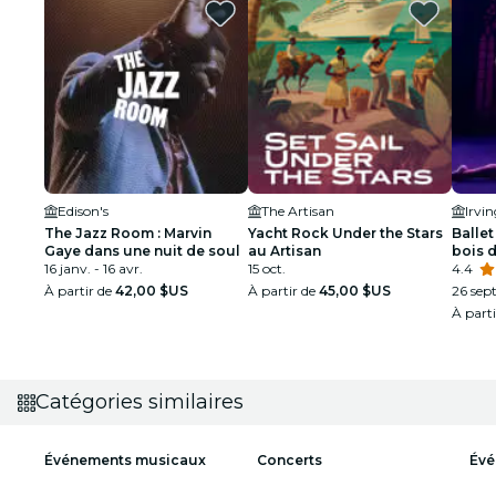
Edison's
The Artisan
Irvi
The Jazz Room : Marvin
Yacht Rock Under the Stars
Ballet
Gaye dans une nuit de soul
au Artisan
bois 
16 janv. - 16 avr.
15 oct.
spect
4.4
À partir de
42,00 $US
À partir de
45,00 $US
26 sept
À part
Catégories similaires
Événements musicaux
Concerts
Évé