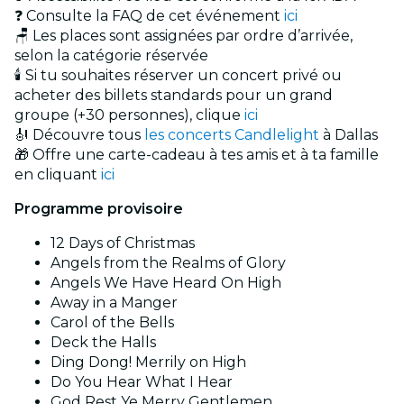
❓ Consulte la FAQ de cet événement
ici
🪑 Les places sont assignées par ordre d’arrivée,
selon la catégorie réservée
🕯️ Si tu souhaites réserver un concert privé ou
acheter des billets standards pour un grand
groupe (+30 personnes), clique
ici
🎻 Découvre tous
les concerts Candlelight
à Dallas
🎁 Offre une carte-cadeau à tes amis et à ta famille
en cliquant
ici
Programme provisoire
12 Days of Christmas
Angels from the Realms of Glory
Angels We Have Heard On High
Away in a Manger
Carol of the Bells
Deck the Halls
Ding Dong! Merrily on High
Do You Hear What I Hear
God Rest Ye Merry Gentlemen