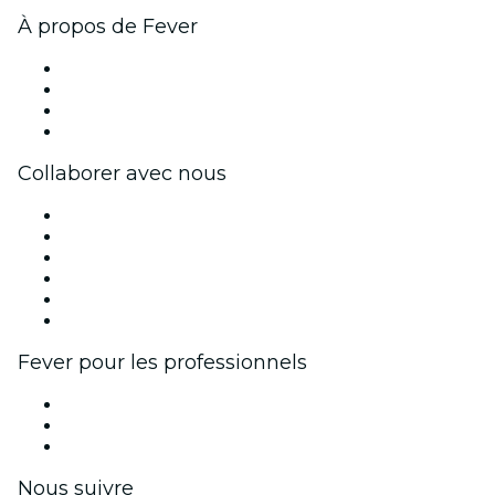
À propos de Fever
Presse
Travailler chez Fever
Cartes-cadeaux
Centre d'aide
Collaborer avec nous
Fever Zone
Publiez votre événement
Événements d'entreprise et avantages
Programme d'affiliation
Programme d'ambassadeurs et d'influenceurs
Partenariats avec des marques
Fever pour les professionnels
Événements privés et billets de groupe
Avantages pour les entreprises
Coupons et cartes cadeaux pour les entreprises
Nous suivre