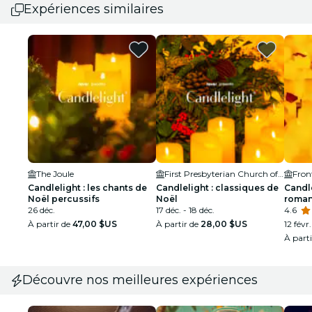
Expériences similaires
The Joule
First Presbyterian Church of Dallas
Fron
Candlelight : les chants de
Candlelight : classiques de
Candle
Noël percussifs
Noël
roman
26 déc.
17 déc. - 18 déc.
4.6
À partir de
47,00 $US
À partir de
28,00 $US
12 févr.
À part
Découvre nos meilleures expériences