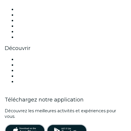
Facebook
X (Twitter)
Instagram
TikTok
LinkedIn
Youtube
Découvrir
Lieux d'événements à Dallas
Aujourd'hui
Demain
Cette semaine
Ce week-end
Téléchargez notre application
Découvrez les meilleures activités et expériences pour
vous.