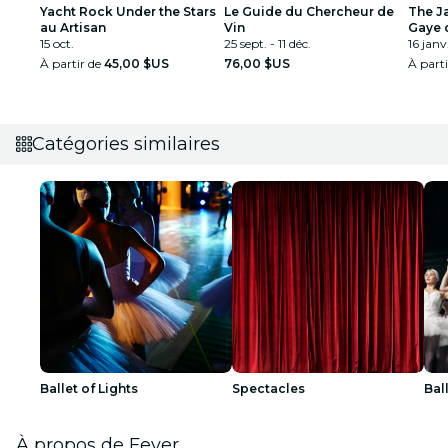
Yacht Rock Under the Stars
Le Guide du Chercheur de
The J
au Artisan
Vin
Gaye 
15 oct.
25 sept. - 11 déc.
16 janv.
À partir de
45,00 $US
76,00 $US
À part
Catégories similaires
Ballet of Lights
Spectacles
Bal
À propos de Fever