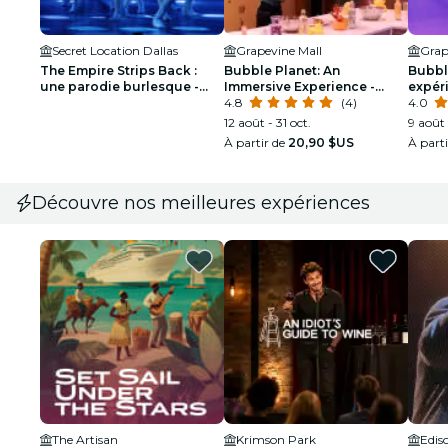
Secret Location Dallas
Grapevine Mall
Grap
The Empire Strips Back :
Bubble Planet: An
Bubbl
une parodie burlesque -
Immersive Experience -
expér
Dallas - Liste d'attente
Anniversaire
4.8
(4)
Dalla
4.0
12 août - 31 oct.
9 août 
À partir de
20,90 $US
À part
Découvre nos meilleures expériences
The Artisan
Krimson Park
Edis