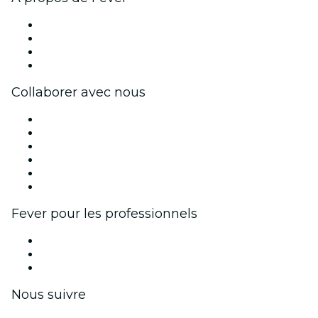
Presse
Travailler chez Fever
Cartes-cadeaux
Centre d'aide
Collaborer avec nous
Fever Zone
Publiez votre événement
Événements d'entreprise et avantages
Programme d'affiliation
Programme d'ambassadeurs et d'influenceurs
Partenariats avec des marques
Fever pour les professionnels
Événements privés et billets de groupe
Avantages pour les entreprises
Coupons et cartes cadeaux pour les entreprises
Nous suivre