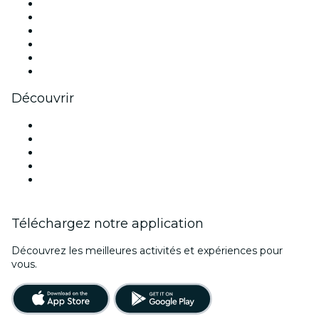
Facebook
X (Twitter)
Instagram
TikTok
LinkedIn
Youtube
Découvrir
Lieux d'événements à Dallas
Aujourd'hui
Demain
Cette semaine
Ce week-end
Téléchargez notre application
Découvrez les meilleures activités et expériences pour
vous.