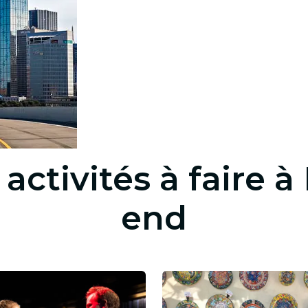
restaurants
cinéma
ctivités à faire à
end