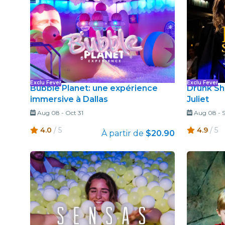
Exclu Fever
Exclu Fever
Bubble Planet: une expérience
Drunk Sh
immersive à Dallas
Juliet
Aug 08
-
Oct 31
Aug 08
-
4.0
/ 5
4.9
/ 5
À partir de
$20.90