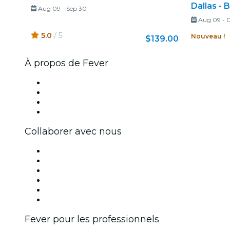
Dallas - B
Aug 09
-
Sep 30
Aug 09
-
D
5.0
/ 5
Nouveau !
$139.00
À propos de Fever
Presse
Travailler chez Fever
Cartes-cadeaux
Centre d'aide
Collaborer avec nous
Fever Zone
Publiez votre événement
Événements d'entreprise et avantages
Programme d'affiliation
Programme d'ambassadeurs et d'influenceurs
Partenariats avec des marques
Fever pour les professionnels