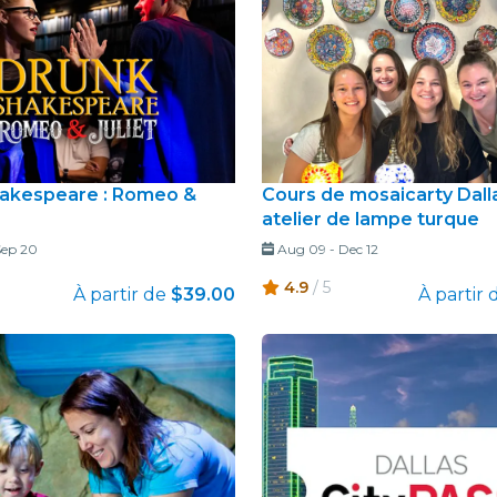
akespeare : Romeo &
Cours de mosaicarty Dalla
atelier de lampe turque
Sep 20
Aug 09
-
Dec 12
4.9
/ 5
À partir de
$39.00
À partir 