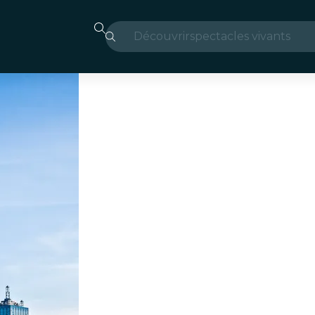
Découvrir
spectacles vivants
Madrid
Candlelight
Londres
expériences et villes
São Paulo
expositions
Séoul
visites urbaines
concerts