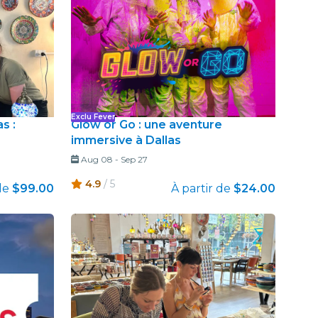
Exclu Fever
s :
Glow or Go : une aventure
immersive à Dallas
Aug 08
-
Sep 27
4.9
/ 5
de
$99.00
À partir de
$24.00