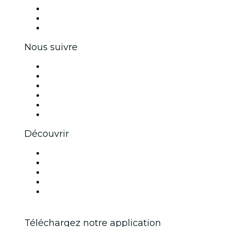
Événements privés et billets de groupe
Avantages pour les entreprises
Coupons et cartes cadeaux pour les entreprises
Nous suivre
Facebook
X (Twitter)
Instagram
TikTok
LinkedIn
Youtube
Découvrir
Lieux d'événements à Dallas
Aujourd'hui
Demain
Cette semaine
Ce week-end
Téléchargez notre application