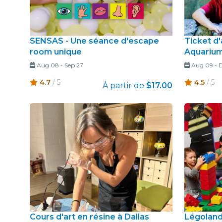
SENSAS - Une séance d'escape
Ticket d
room unique
Aquarium
Aug 08
-
Sep 27
Aug 09
-
D
4.7
/ 5
4.5
/ 5
À partir de
$17.00
Cours d'art en résine à Dallas
Légoland