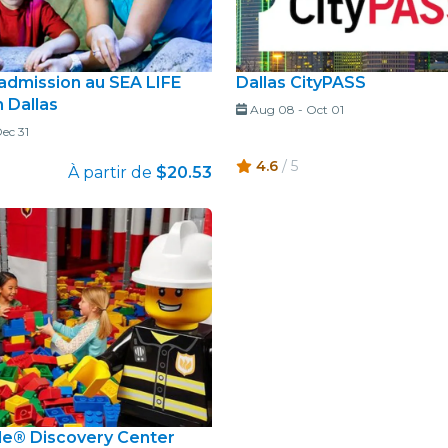
'admission au SEA LIFE
Dallas CityPASS
 Dallas
Aug 08
-
Oct 01
ec 31
4.6
/ 5
À partir de
$20.53
e® Discovery Center