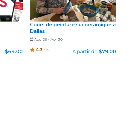
Cours de peinture sur céramique à
Dallas
Aug 09
-
Apr 30
4.3
/ 5
$64.00
À partir de
$79.00