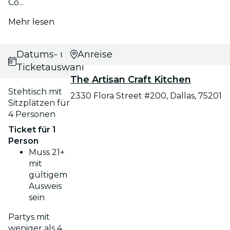
Co...
Mehr lesen
Datums- und
Anreise
Ticketauswahl
The Artisan Craft Kitchen
Stehtisch mit
2330 Flora Street #200, Dallas, 75201
Sitzplätzen für
4 Personen
Ticket für 1
Person
Muss 21+
mit
gültigem
Ausweis
sein
Partys mit
weniger als 4