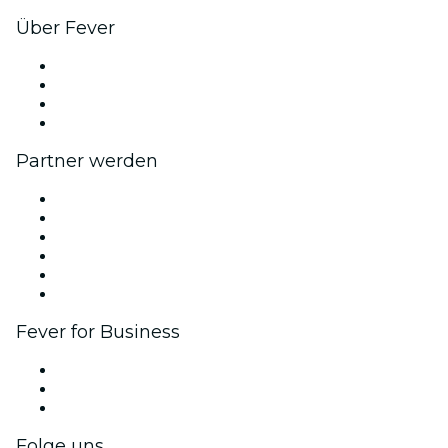
Über Fever
Presse
Wir stellen ein!
Geschenkgutscheine
Hilfe-Center
Partner werden
Fever Zone
Veröffentliche dein Event
Firmenevents & -vorteile
Affiliate-Programm
Botschafter & Influencer-Programm
Markenpartnerschaften
Fever for Business
Privatveranstaltungen & Gruppentickets
Firmenvorteile
Firmengeschenkkarten und -gutscheine
Folge uns