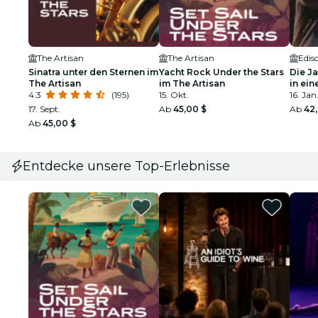
The Artisan
The Artisan
Edis
Sinatra unter den Sternen im
Yacht Rock Under the Stars
Die J
The Artisan
im The Artisan
in ein
4.3
(195)
15. Okt.
16. Jan.
17. Sept.
Ab
45,00 $
Ab
42
Ab
45,00 $
Entdecke unsere Top-Erlebnisse