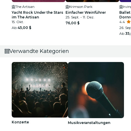
The Artisan
Krimson Park
Irvi
Yacht Rock Under the Stars
Einfacher Weinführer
Ballet
im The Artisan
25. Sept. - 11. Dez.
Dornr
15. Okt.
funke
4.4
76,00 $
Ab
45,00 $
26. Sep
Ab
35
Verwandte Kategorien
Konzerte
Musikveranstaltungen