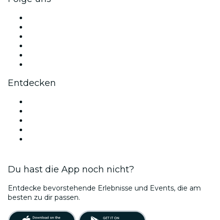
Facebook
X (Twitter)
Instagram
TikTok
LinkedIn
YouTube
Entdecken
Veranstaltungsorte in Dallas
Heute
Morgen
Diese Woche
Dieses Wochenende
Du hast die App noch nicht?
Entdecke bevorstehende Erlebnisse und Events, die am
besten zu dir passen.