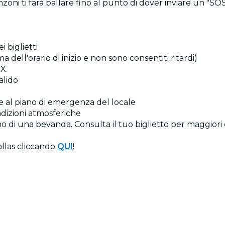
zoni ti farà ballare fino al punto di dover inviare un "SO
i biglietti
 dell'orario di inizio e non sono consentiti ritardi)
TX
alido
zie al piano di emergenza del locale
ndizioni atmosferiche
o di una bevanda. Consulta il tuo biglietto per maggiori 
allas cliccando
QUI
!