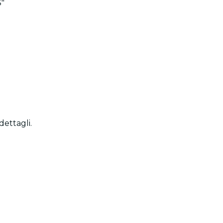
S"
dettagli.