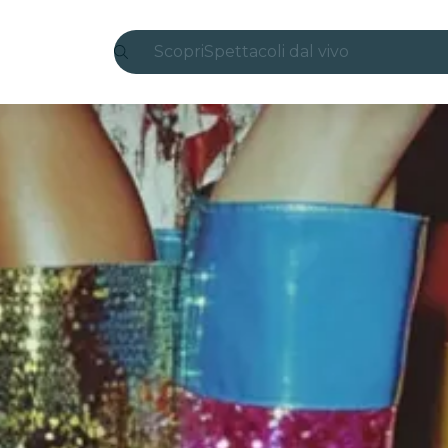
Scopri
Spettacoli dal vivo
Madrid
Candlelight
Londra
Esperienze e città
San Paolo
Mostre
Seoul
Tour città
Concerti