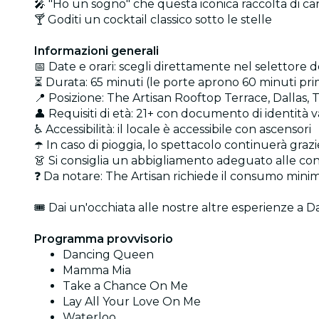
🎤 "Ho un sogno" che questa iconica raccolta di can
🍸 Goditi un cocktail classico sotto le stelle
Informazioni generali
📅 Date e orari: scegli direttamente nel selettore de
⏳ Durata: 65 minuti (le porte aprono 60 minuti prima
📍 Posizione: The Artisan Rooftop Terrace, Dallas, 
👤 Requisiti di età: 21+ con documento di identità v
♿ Accessibilità: il locale è accessibile con ascensori
☂️ In caso di pioggia, lo spettacolo continuerà gra
👗 Si consiglia un abbigliamento adeguato alle co
❓ Da notare: The Artisan richiede il consumo minim
🎟️ Dai un'occhiata alle nostre altre esperienze a D
Programma provvisorio
Dancing Queen
Mamma Mia
Take a Chance On Me
Lay All Your Love On Me
Waterloo