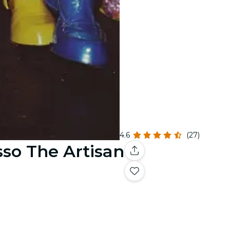
4.6
(27)
sso The Artisan