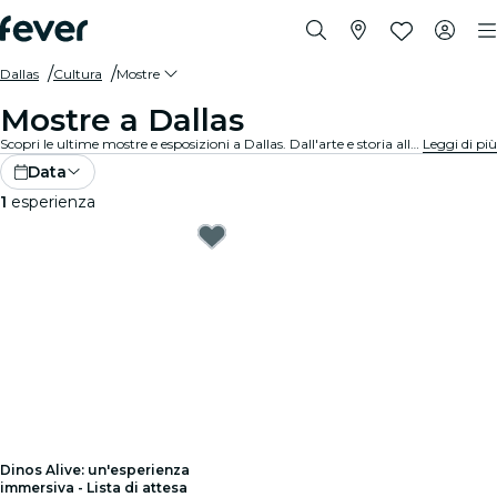
Dallas
Cultura
Mostre
Mostre a Dallas
Scopri le ultime mostre e esposizioni a Dallas. Dall'arte e storia alla scienza e tecnologia, esplora esposizioni affascinanti che accendono la tua curiosità.
Leggi di più
Data
1
esperienza
Dinos Alive: un'esperienza
immersiva - Lista di attesa