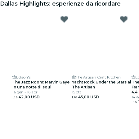
Dallas Highlights: esperienze da ricordare
Edison's
The Artisan Craft Kitchen
Ed
The Jazz Room: Marvin Gaye
Yacht Rock Under the Stars al
The
in una notte di soul
The Artisan
Fra
16 gen - 16 apr
15 ott
Arm
4.4
Da
42,00 USD
Da
45,00 USD
14 a
Da