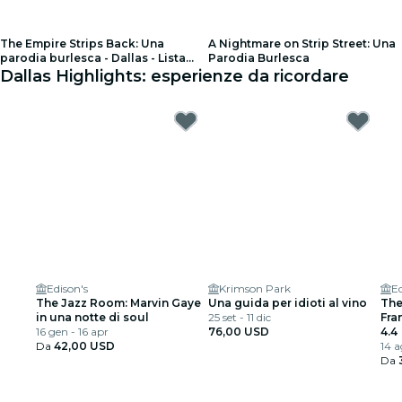
The Empire Strips Back: Una
A Nightmare on Strip Street: Una
parodia burlesca - Dallas - Lista
Parodia Burlesca
di attesa
Dallas Highlights: esperienze da ricordare
Edison's
Krimson Park
Ed
The Jazz Room: Marvin Gaye
Una guida per idioti al vino
The
in una notte di soul
25 set - 11 dic
Fra
16 gen - 16 apr
76,00 USD
Arm
4.4
Da
42,00 USD
14 a
Da