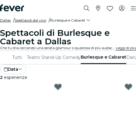
Dallas
Spettacoli dal vivo
Burlesque e Cabaret
Spettacoli di Burlesque e
Cabaret a Dallas
Che tu stia cercando una serata glamour o qualcosa di più audace, scopri dai burlesque tradizionali agli spettacoli di cabaret contemporanei a Dallas, e goditi un'esperienza unica e divertente.
Leggi di più
Burlesque e Cabaret
Tutti
Teatro
Stand-Up Comedy
Danz
Data
2
esperienze