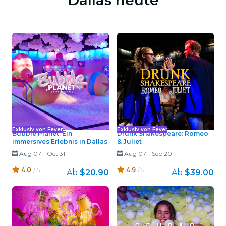
Exklusiv von Fever
Exklusiv von Fever
Bubble Planet: Ein
Drunk Shakespeare: Romeo
immersives Erlebnis in Dallas
& Juliet
Aug 07
-
Oct 31
Aug 07
-
Sep 20
4.0
/ 5
4.9
/ 5
Ab
$20.90
Ab
$39.00