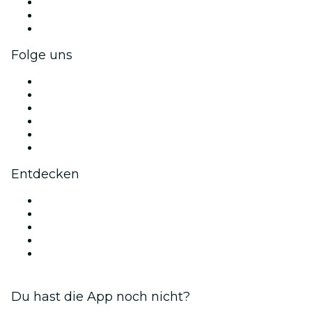
Privatveranstaltungen & Gruppentickets
Firmenvorteile
Firmengeschenkkarten und -gutscheine
Folge uns
Facebook
X (Twitter)
Instagram
TikTok
LinkedIn
YouTube
Entdecken
Veranstaltungsorte in Dallas
Heute
Morgen
Diese Woche
Dieses Wochenende
Du hast die App noch nicht?