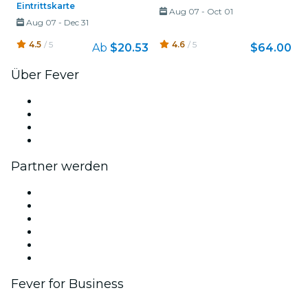
Eintrittskarte
Aug 07
-
Oct 01
Aug 07
-
Dec 31
4.5
/ 5
4.6
/ 5
Ab
$20.53
$64.00
Über Fever
Presse
Wir stellen ein!
Geschenkgutscheine
Hilfe-Center
Partner werden
Fever Zone
Veröffentliche dein Event
Firmenevents & -vorteile
Affiliate-Programm
Botschafter & Influencer-Programm
Markenpartnerschaften
Fever for Business