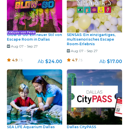
Exklusiv von Fever
Glow or Go: Ein neuer Stil von
SENSAS: Ein einzigartiges,
Escape Room in Dallas
multisenorisches Escape
Room-Erlebnis
Aug 07
-
Sep 27
Aug 07
-
Sep 27
4.9
/ 5
4.7
/ 5
Ab
$24.00
Ab
$17.00
SEA LIFE Aquarium Dallas
Dallas CityPASS