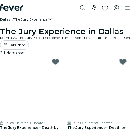
Dallas
The Jury Experience
The Jury Experience in Dallas
Komm zu The Jury Experience einer immersiven Theateraufführung, bei der du Teil der Geschworenen bist. Von tödlichen Liebesdreiecken bis hin zu medizinischen Katastrophen – jeder Fall steckt voller Skandale, Drama und schockierender Wendungen. Diskutiere die Beweise, hinterfrage die Motive und entscheide: schuldig oder nicht schuldig?
Mehr lesen
Datum
2
Erlebnisse
Dallas Children's Theater
Dallas Children's Theater
The Jury Experience – Death by
The Jury Experience – Death on