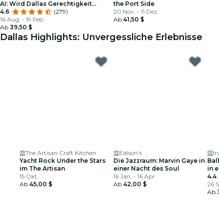
AI: Wird Dallas Gerechtigkeit
the Port Side
liefern?
4.6
(279)
20 Nov. - 11 Dez.
16 Aug. - 19 Feb.
Ab
41,50 $
Ab
39,50 $
Dallas Highlights: Unvergessliche Erlebnisse
The Artisan Craft Kitchen
Edison's
Ir
Yacht Rock Under the Stars
Die Jazzraum: Marvin Gaye in
Bal
im The Artisan
einer Nacht des Soul
in 
15 Okt.
16 Jan. - 16 Apr.
4.4
Ab
45,00 $
Ab
42,00 $
26 S
Ab