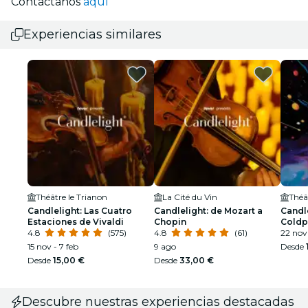
Contáctanos
aquí
Experiencias similares
Théâtre le Trianon
La Cité du Vin
Théâ
Candlelight: Las Cuatro
Candlelight: de Mozart a
Candle
Estaciones de Vivaldi
Chopin
Coldp
4.8
(575)
4.8
(61)
22 nov 
15 nov - 7 feb
9 ago
Desde
Desde
15,00 €
Desde
33,00 €
Descubre nuestras experiencias destacadas