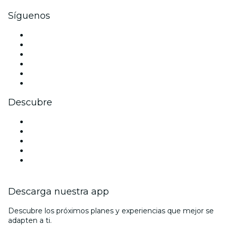
Síguenos
Facebook
X (Twitter)
Instagram
TikTok
LinkedIn
Youtube
Descubre
Locales y espacios de eventos en Burdeos
Hoy
Mañana
Esta semana
Este fin de semana
Descarga nuestra app
Descubre los próximos planes y experiencias que mejor se
adapten a ti.