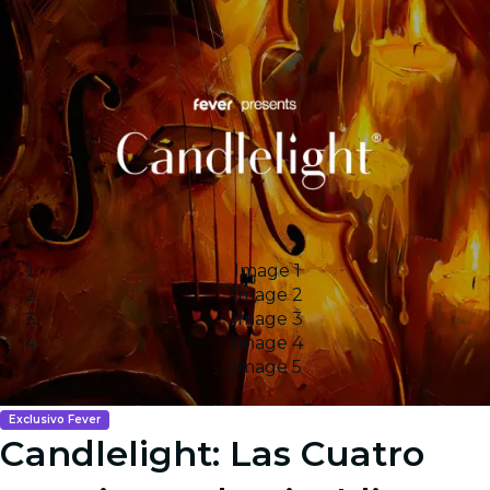
Image 1
Image 2
Image 3
Image 4
Image 5
Exclusivo Fever
Candlelight: Las Cuatro