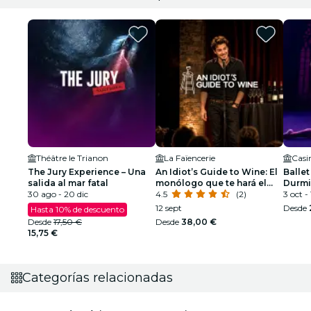
Théâtre le Trianon
La Faïencerie
Casi
The Jury Experience – Una
An Idiot’s Guide to Wine: El
Ballet
salida al mar fatal
monólogo que te hará el
Durmi
30 ago - 20 dic
alma de la fiesta
4.5
(2)
espec
3 oct -
12 sept
Desde
Hasta 10% de descuento
Desde
17,50 €
Desde
38,00 €
15,75 €
Categorías relacionadas